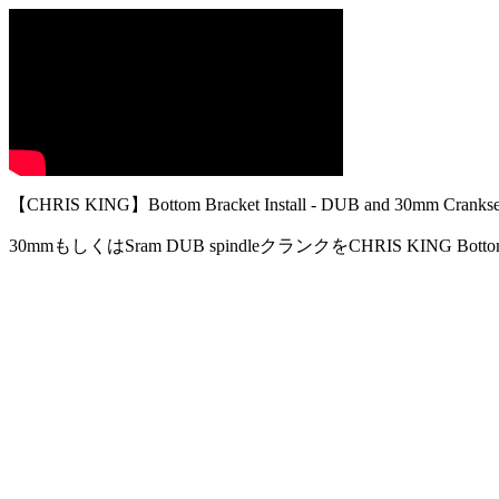
【CHRIS KING】Bottom Bracket Install - DUB and 30mm Crankse
30mmもしくはSram DUB spindleクランクをCHRIS KING B