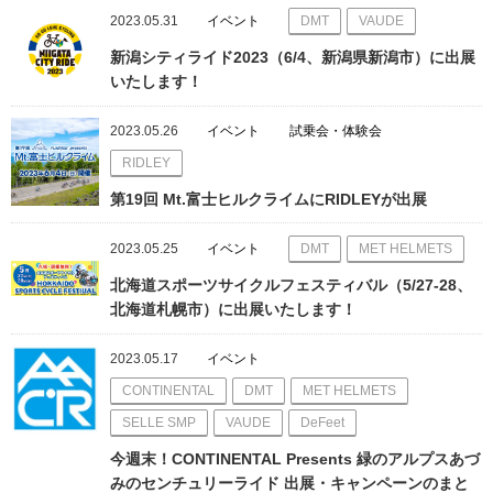
2023.05.31
イベント
DMT
VAUDE
新潟シティライド2023（6/4、新潟県新潟市）に出展
いたします！
2023.05.26
イベント
試乗会・体験会
RIDLEY
第19回 Mt.富士ヒルクライムにRIDLEYが出展
2023.05.25
イベント
DMT
MET HELMETS
北海道スポーツサイクルフェスティバル（5/27-28、
北海道札幌市）に出展いたします！
2023.05.17
イベント
CONTINENTAL
DMT
MET HELMETS
SELLE SMP
VAUDE
DeFeet
今週末！CONTINENTAL Presents 緑のアルプスあづ
みのセンチュリーライド 出展・キャンペーンのまと