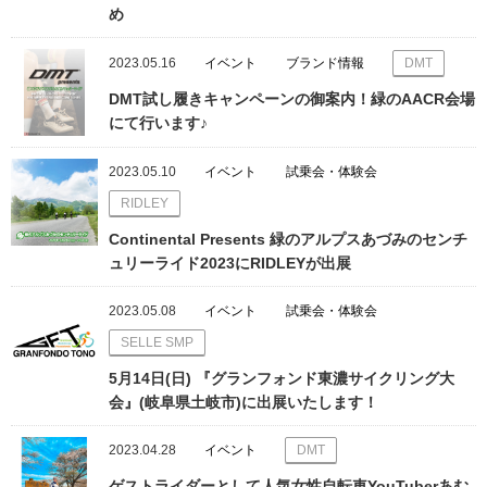
め
2023.05.16
イベント
ブランド情報
DMT
DMT試し履きキャンペーンの御案内！緑のAACR会場
にて行います♪
2023.05.10
イベント
試乗会・体験会
RIDLEY
Continental Presents 緑のアルプスあづみのセンチ
ュリーライド2023にRIDLEYが出展
2023.05.08
イベント
試乗会・体験会
SELLE SMP
5月14日(日) 『グランフォンド東濃サイクリング大
会』(岐阜県土岐市)に出展いたします！
2023.04.28
イベント
DMT
ゲストライダーとして人気女性自転車YouTuberあむ