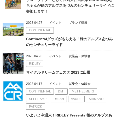
ちゃんが緑のアルプスあづみのセンチュリーライドに
参加します！
2023.04.27
イベント
ブランド情報
CONTINENTAL
Continentalグッズがもらえる！緑のアルプスあづみ
のセンチュリーライド
2023.04.26
イベント
試乗会・体験会
RIDLEY
サイクルドリームフェスタ 2023に出展
2023.04.17
イベント
試乗会・体験会
CONTINENTAL
DMT
MET HELMETS
SELLE SMP
DeFeet
VAUDE
SHIMANO
PATRICK
いよいよ今週末！RIDLEY Presents 桜のアルプスあ