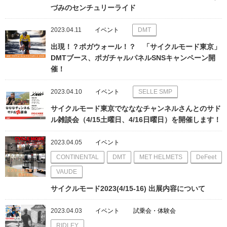
づみのセンチュリーライド
2023.04.11
イベント
DMT
出現！？ポガウォール！？ 「サイクルモード東京」
DMTブース、ポガチャルパネルSNSキャンペーン開
催！
2023.04.10
イベント
SELLE SMP
サイクルモード東京でなななチャンネルさんとのサド
ル雑談会（4/15土曜日、4/16日曜日）を開催します！
2023.04.05
イベント
CONTINENTAL
DMT
MET HELMETS
DeFeet
VAUDE
サイクルモード2023(4/15-16) 出展内容について
2023.04.03
イベント
試乗会・体験会
RIDLEY