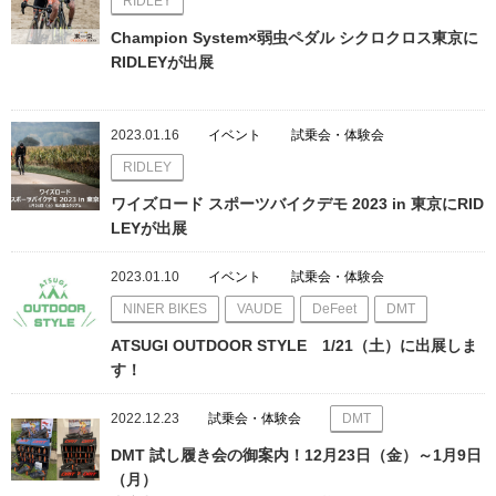
RIDLEY
Champion System×弱虫ペダル シクロクロス東京に
RIDLEYが出展
2023.01.16
イベント
試乗会・体験会
RIDLEY
ワイズロード スポーツバイクデモ 2023 in 東京にRID
LEYが出展
2023.01.10
イベント
試乗会・体験会
NINER BIKES
VAUDE
DeFeet
DMT
ATSUGI OUTDOOR STYLE 1/21（土）に出展しま
す！
2022.12.23
試乗会・体験会
DMT
DMT 試し履き会の御案内！12月23日（金）～1月9日
（月）