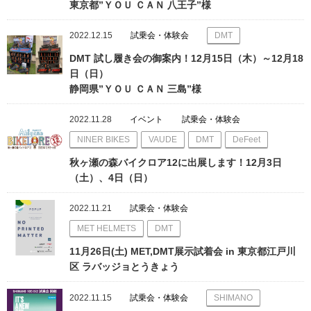
東京都”ＹＯＵ ＣＡＮ 八王子”様
2022.12.15
試乗会・体験会
DMT
DMT 試し履き会の御案内！12月15日（木）～12月18
日（日）
静岡県”ＹＯＵ ＣＡＮ 三島”様
2022.11.28
イベント
試乗会・体験会
NINER BIKES
VAUDE
DMT
DeFeet
秋ヶ瀬の森バイクロア12に出展します！12月3日
（土）、4日（日）
2022.11.21
試乗会・体験会
MET HELMETS
DMT
11月26日(土) MET,DMT展示試着会 in 東京都江戸川
区 ラバッジョとうきょう
2022.11.15
試乗会・体験会
SHIMANO