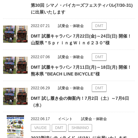
第30回 シマノ・バイカーズフェスティバル(7/30-31)
に出展いたします
2022.07.21
試乗会・体験会
DMT
DMT 試履キャラバン 7月22日(金)～24日(日) 開催！
山梨県 ”ＳｐｒｉｎｇＷｉｎｄ２３０”様
2022.07.06
試乗会・体験会
DMT
DMT 試履キャラバン 7月11日(月)～18日(月) 開催！
熊本県 ”BEACH LINE BICYCLE”様
2022.06.29
試乗会・体験会
DMT
DMT 試し履き会の御案内！7月2日（土）～7月6日
（水）
2022.06.17
イベント
試乗会・体験会
VAUDE
DMT
SHIMANO