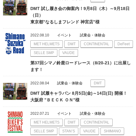
DMT 試し履き会の御案内！9月8日（木）～9月18日
（日）
東京都”なるしまフレンド 神宮店”様
2022.08.10
イベント
試乗会・体験会
MET HELMETS
DMT
CONTINENTAL
DeFeet
SELLE SMP
VAUDE
第37回シマノ鈴鹿ロードレース（8/20-21）に出展し
ます！
2022.08.04
試乗会・体験会
DMT
DMT 試履キャラバン 8月5日(金)～14日(日) 開催！
大阪府 ”ＢＥＣＫ ＯＮ”様
2022.07.21
イベント
試乗会・体験会
MET HELMETS
DMT
CONTINENTAL
SELLE SMP
STAN’S
VAUDE
SHIMANO