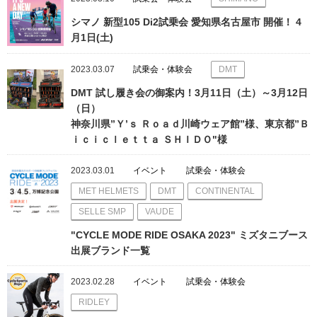
シマノ 新型105 Di2試乗会 愛知県名古屋市 開催！ 4
月1日(土)
2023.03.07
試乗会・体験会
DMT
DMT 試し履き会の御案内！3月11日（土）～3月12日
（日）
神奈川県”Ｙ’ｓ Ｒｏａｄ川崎ウェア館”様、東京都”Ｂ
ｉｃｉｃｌｅｔｔａ ＳＨＩＤＯ"様
2023.03.01
イベント
試乗会・体験会
MET HELMETS
DMT
CONTINENTAL
SELLE SMP
VAUDE
"CYCLE MODE RIDE OSAKA 2023" ミズタニブース
出展ブランド一覧
2023.02.28
イベント
試乗会・体験会
RIDLEY