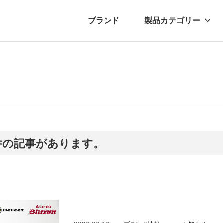
ブランド
製品カテゴリー
転車
ュース
自転車パーツ
プレスリリース
アクセサリー
ブログ
ムー
アパ
2件の記事があります。