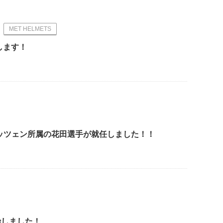
MET HELMETS
場します！
ッツェン所属の花田選手が就任しました！！
開始しました！