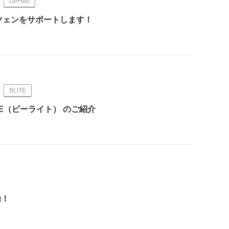
DeFeet
リッツェンをサポートします！
BLiTE
TE（ビーライト） のご紹介
始！