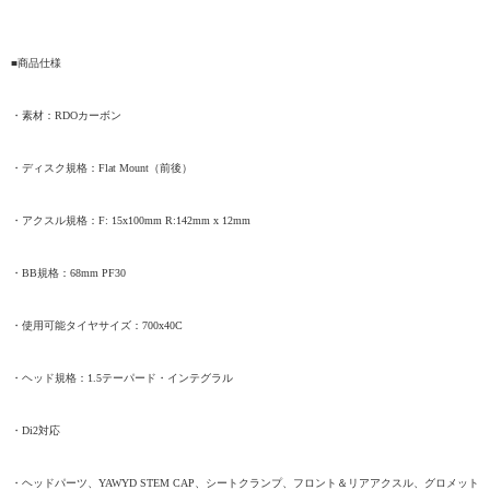
■商品仕様
・素材：
RDO
カーボン
・ディスク規格：
Flat Mount
（前後）
・アクスル規格：
F: 15x100mm
R:142mm x 12mm
・
BB
規格：
68mm PF30
・使用可能タイヤサイズ：
700x40C
・ヘッド規格：
1.5
テーパード・インテグラル
・
Di2
対応
・ヘッドパーツ、
YAWYD STEM CAP
、シートクランプ、フロント＆リアアクスル、グロ
メット