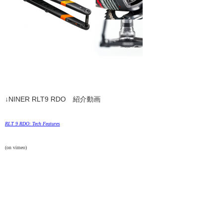
↓NINER RLT9 RDO 紹介動画
RLT 9 RDO: Tech Features
(on vimeo)