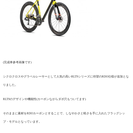
(完成車参考画像です)
シクロクロスやグラベルレーサーとして人気の高い
RLT9
シリーズに待望の
RDO
仕様が
追加とな
りました。
RLT9
のデザインや機能性(カーボンながらダボ穴もついてます)
そのままに素材を
RDO
カーボンとすることで、しなやかさと
軽さを手に入れたフラッグシッ
プ・モデルとなっています。