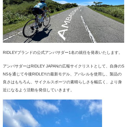
RIDLEY
ブランドの公式アンバサダー
1
名の就任を発表いたします。
アンバサダーは
RIDLEY JAPAN
の広報サイクリストとして、自身の
S
NS
を通じて今後
RIDLEY
の最新モデル、アパレルを使用し、製品の
良さはもちろん、サイクルスポーツの素晴らしさを幅広く、より身
近になるよう活動を発信していきます。