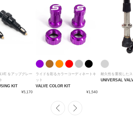
VALVE をアップグレー
ライドを彩るカラーコーディネートキ
耐久性を重視したス
ト
ット
UNIVERSAL VAL
SING KIT
VALVE COLOR KIT
¥5,170
¥1,540