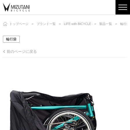
トップページ
ブランド一覧
LIFE with BICYCLE
製品一覧
輪行袋
輪行袋
前のページに戻る