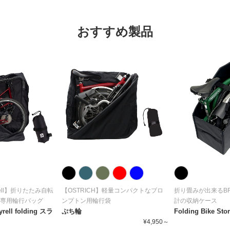
おすすめ製品
Tyrell】折りたたみ自転
【OSTRICH】軽量コンパクトなブロ
折り畳みが出来るBR
ル専用輪行バッグ
ンプトン用輪行袋
計の収納ケース
ell folding スラ
ぷち輪
Folding Bike Sto
¥4,950～