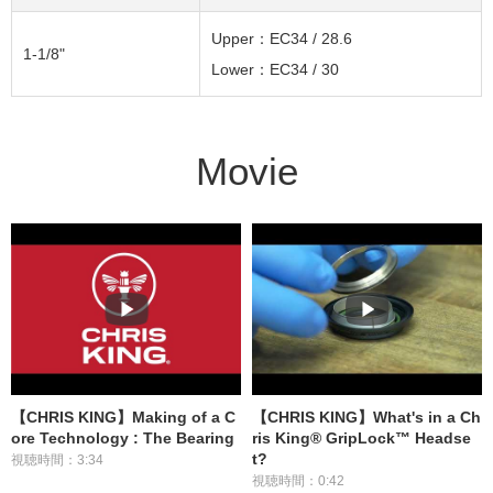
Upper：EC34 / 28.6
1-1/8"
Lower：EC34 / 30
Movie
【CHRIS KING】Making of a C
【CHRIS KING】What's in a Ch
ore Technology : The Bearing
ris King® GripLock™ Headse
t?
視聴時間：3:34
視聴時間：0:42