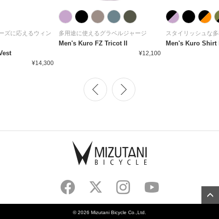
ーズに応えるウィン
多用途に使えるグラベルジャージ
スタイリッシュな多
Men's Kuro FZ Tricot II
Men's Kuro Shirt 
Vest
¥12,100
¥14,300
©
2026 Mizutani Bicycle Co.,Ltd.