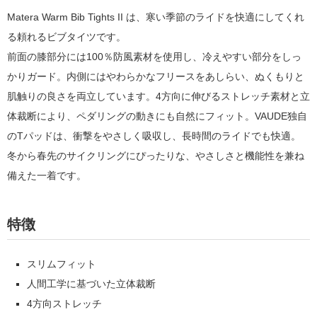
Matera Warm Bib Tights II は、寒い季節のライドを快適にしてくれ
る頼れる
ビブタイツです
。
前面の膝部分には100％防風素材を使用し、冷えやすい部分をしっ
かりガード。内側にはやわらかなフリースをあしらい、ぬくもりと
肌触りの良さを両立しています。4方向に伸びるストレッチ素材と立
体裁断により、ペダリングの動きにも自然にフィット。VAUDE独自
のTパッドは、衝撃をやさしく吸収し、長時間のライドでも快適。
冬から春先のサイクリングにぴったりな、やさしさと機能性を兼ね
備えた一着です。
特徴
スリムフィット
人間工学に基づいた立体裁断
4方向ストレッチ