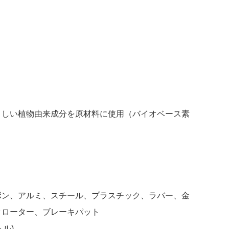
さしい植物由来成分を原材料に使用（バイオベース素
ボン、アルミ、スチール、プラスチック、ラバー、金
クローター、ブレーキパット
トル)