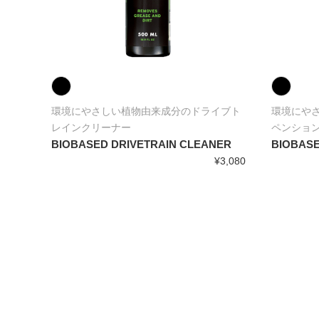
され
環境にやさしい植物由来成分のドライブト
環境にや
安定性と
レインクリーナー
ペンショ
BIOBASED DRIVETRAIN CLEANER
BIOBASE
¥3,080
,180～