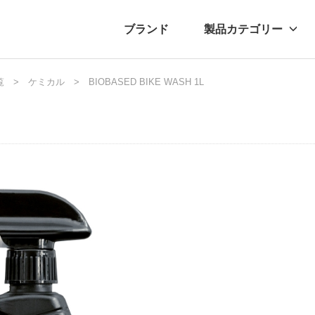
ブランド
製品カテゴリー
覧
転車
ュース
ケミカル
自転車パーツ
プレスリリース
BIOBASED BIKE WASH 1L
アクセサリー
ブログ
ムー
アパ