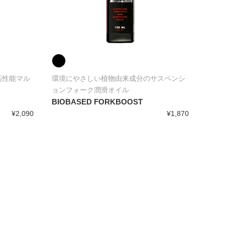
高性能マル
環境にやさしい植物由来成分のサスペンシ
環境
ョンフォーク潤滑オイル
ーン
BIOBASED FORKBOOST
BIO
¥2,090
¥1,870