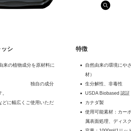
ォッシ
特徴
由来の植物成分を原材料に
自然由来の環境にや
材）
独自の成分
生分解性、非毒性
す。
USDA Biobased 認証
などに幅広くご使用いただ
カナダ製
使用可能素材：カー
属表面処理、ディス
容量：1000ml(1リッ