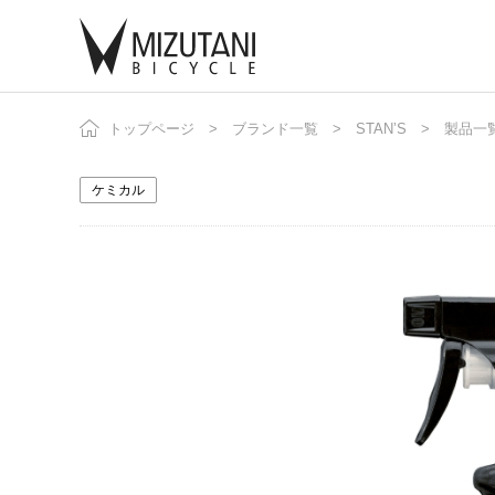
トップページ
ブランド一覧
STAN’S
製品一
自
ニ
ケミカル