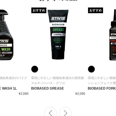
おすすめ
おすすめ
物由来成分のバイク
環境にやさしい植物由来成分の高性能
環境にやさしい植物
マルチパーパス・グリス
ンションフォーク潤
E WASH 1L
BIOBASED GREASE
BIOBASED FOR
¥2,090
¥2,090