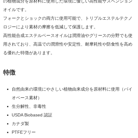
の植物成分を原材料に使用した環境に優しい高性能サスペンション
オイルです。
フォークとショックの両方に使用可能で、トリプルエステルテクノ
ロジーにより素材の摩擦を低減して保護します。
高性能合成エステルベースオイルは潤滑油やグリースの分野でも使
用されており、高温での
潤滑性や
安定性、耐摩耗性や
防食性
を高め
る優れた特徴があります。
特徴
自然由来の環境にやさしい植物由来成分を原材料に使用（バイ
オベース素材）
生分解性、非毒性
USDA Biobased 認証
カナダ製
PTFEフリー