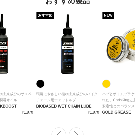
おすすめ製品
おすすめ
NEW
物由来成分のサスペ
環境にやさしい植物由来成分のバイク
ハブとボトムブラケ
潤滑オイル
チェーン用ウェットルブ
れた、ChrisKin
RKBOOST
BIOBASED WET CHAIN LUBE
安定性とのバランス..
GOLD GREASE
¥1,870
¥1,870