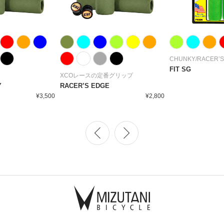
CHUNKY/RACER’S
FIT SG
XCOレースの定番グリップ
Y
RACER’S EDGE
¥3,500
¥2,800