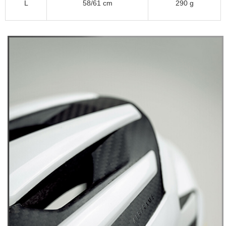
L
58/61 cm
290 g