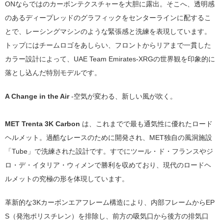
ONならではのカーボンテクスチャーを大胆に露出。そこへ、透明感
のあるディープレッドのグラフィックをセンターラインに配するこ
とで、レーシングマシンのような緊張感と洗練を表現しています。
トップにはチームロゴをあしらい、フロントからリアまで一貫した
カラー設計によって、UAE Team Emirates-XRGの世界観を印象的に
落とし込んだ特別モデルです。
A Change in the Air
-空気が変わる、新しい風が吹く。
MET Trenta 3K Carbon
は、これまでで最も通気性に優れたロード
ヘルメット。過酷なレースのために開発され、MET独自の風洞施設
「Tube」で洗練された設計です。すでにツール・ド・フランスやジ
ロ・デ・イタリア・ウィメンで勝利を収めており、現代のロードヘ
ルメットの究極の形を体現しています。
革新的な3Kカーボンエアフレーム構造により、内部フレームからEP
S（発泡ポリスチレン）を排除し、前方の吸気口から後方の排気口