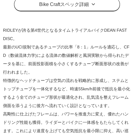
Bike Craftスペック詳細
RIDLEYが誇る第4世代となるタイムトライアルバイクDEAN FAST
DISC。
最新のUCI規制であるチューブの比率「8：1」ルールを適応し、CF
D（数値流体力学)による流体の数値解析と風洞実験から得られたデ
ータを基に、前面投影面積を小さくするチューブ断面形状の改善が
行われました。
特徴的なヘッドチューブは空気の流れを戦略的に形成し、ステムと
トップチューブを一体化するなど、時速55km/h前後で抵抗を最小化
するよう全てのチューブ形状が最適化され、乱気流を整えフレーム
側面を添うように後方へ流れていく設計となっています。
高剛性に仕上げたフレームは、パワーを推進力に変え、優れたハン
ドリング性能も獲得。ライダーとバイクに一体感をもたらしてくれ
ます。これにより速度を上げても空気抵抗を最小限に抑え、高い巡