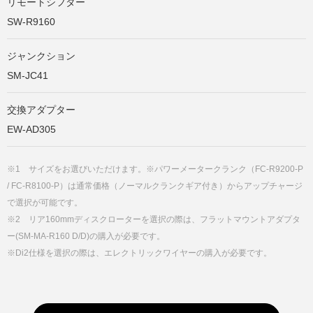
リモートシフター
SW-R9160
ジャンクション
SM-JC41
交換アダプター
EW-AD305
※1 サイズをお選びいただけます。※パワーメータークランク（FC-R9200-P
/ FC-R8100-P）は通常価格（ノーマルクランクギア付き）からアップチャージ
で選択が可能です。
※2 リア160mmディスクローターを選択の際は、フラットマウントアダプタ
ー(SM-MA-R160 D/D)の購入が必要です。
※Di2仕様を選択の際は、エレクトリックワイヤーの購入が必要です。