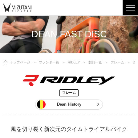
DEAN FAST DISC
トップページ
ブランド一覧
RIDLEY
製品一覧
フレーム
DE
フレーム
Dean History
⾵を切り裂く新次元のタイムトライアルバイク