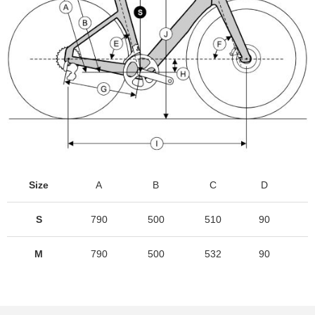
Size
A
B
C
D
S
790
500
510
90
M
790
500
532
90