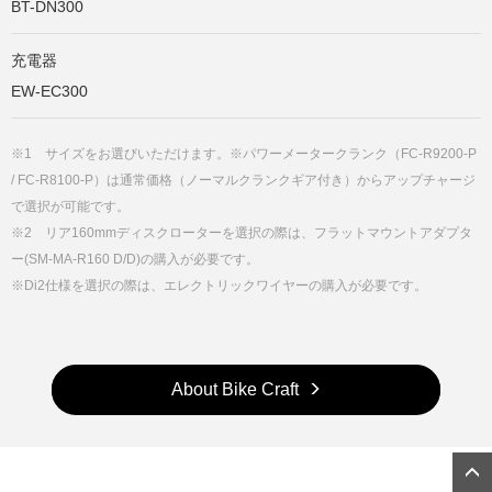
BT-DN300
充電器
EW-EC300
※1 サイズをお選びいただけます。※パワーメータークランク（FC-R9200-P
/ FC-R8100-P）は通常価格（ノーマルクランクギア付き）からアップチャージ
で選択が可能です。
※2 リア160mmディスクローターを選択の際は、フラットマウントアダプタ
ー(SM-MA-R160 D/D)の購入が必要です。
※Di2仕様を選択の際は、エレクトリックワイヤーの購入が必要です。
About Bike Craft