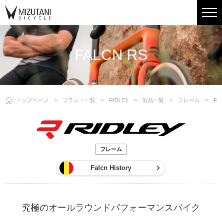
FALCN RS
トップページ
ブランド一覧
RIDLEY
製品一覧
フレーム
FA
フレーム
Falcn History
究極のオールラウンドパフォーマンスバイク