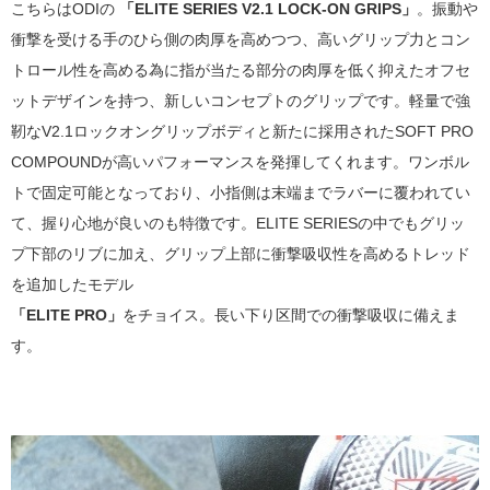
こちらはODIの
「ELITE SERIES V2.1 LOCK-ON GRIPS」
。振動や
衝撃を受ける手のひら側の肉厚を高めつつ、高いグリップ力とコン
トロール性を高める為に指が当たる部分の肉厚を低く抑えたオフセ
ットデザインを持つ、新しいコンセプトのグリップです。軽量で強
靭なV2.1ロックオングリップボディと新たに採用されたSOFT PRO
COMPOUNDが高いパフォーマンスを発揮してくれます。ワンボル
トで固定可能となっており、小指側は末端までラバーに覆われてい
て、握り心地が良いのも特徴です。ELITE SERIESの中でもグリッ
プ下部のリブに加え、グリップ上部に衝撃吸収性を高めるトレッド
を追加したモデル
「ELITE PRO」
をチョイス。長い下り区間での衝撃吸収に備えま
す。