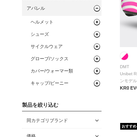
ハンドル/ステム
サドル
バッグ類
アパレル
ロードバイク
完成車
キッズバイク
ヘッドセット
シートポスト
ドロップバー
輪行用品
バックパック
ヘルメット
タイムトライアル / トライア
フレーム
ペダル
フラットバー
ヘッドセット
ボトル/ケージ/アダプター類
バイクパッキング/アクセサリ
輪行袋
スロン
シューズ
ロードバイク
ー
タイヤ/チューブ/シーラント
ステム
関連パーツ
フラットペダル
フェンダー/キャリア/スタン
その他輪行用品
各種アダプター
オールロードバイク
フレーム
サイクルウェア
マウンテンバイク/BMX
ロードバイク
ド
サドルバッグ
ホイール/リム/スルーアクス
ライザーバー
ビンディングペダル
ロードタイヤ（クリンチャ
ハードケース
シクロクロスバイク
フレーム
グローブ/ソックス
グラベルバイク/シクロクロス
マウンテンバイク/BMX
レインウェア
ル
ー）
ワークスタンド/ディスプレ
パニアバッグ
フェンダー
TTバー（エクステンションバ
DMT
完成車
フレーム
イスタンド
カバー/ウォーマー類
ツーリング/街乗り/通勤/ミニ
グラベルバイク/シクロクロス
サイクルウェア（メンズ）
グローブ
ハブ
ー）
ロードタイヤ（チューブレス/
完組ホイール
Unibet
その他バッグ
キャリア
べロ
レディ）
ンモデル
サイクルトレーナー
ワークスタンド
キャップ/ビーニー
シューズアクセサリー
サイクルウェア（ウィメン
ソックス
アームカバー
ボトムブラケット
リム
フロントハブ
スタンド
KR0 E
トライアスロン/タイムトライ
ズ）
ロードタイヤ（チューブラ
メンテナンス/工具
ディスプレイスタンド
サイクルトレーナー
二―/レッグカバー
ビーニー
フロントフォーク
リムテープ/チューブレステー
リアハブ
ネジ切りタイプ
アル
ー）
プロテクター
プ
製品を絞り込む
ライト/サイクルコンピュー
関連アイテム
関連アイテム
ケミカル
シューズカバー
キャップ
グリップ/バーテープ
関連パーツ
関連パーツ
リジットフォーク
セーフティライト
MTBタイヤ（クリンチャー）
ター
リムセメント
スタンド
グリース/ルブ
ハンドルカバー
同カテゴリブランド
スプロケット/コグ/ディレイ
サスペンションフォーク
グリップ
キッズヘルメット
MTBタイヤ（チューブレス/レ
ライト
おすすめ
ラー
バルブ/チューブレスバルブ
ディ）
工具
バーテープ
BARMITTS
価格