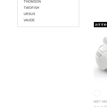
THOMSON
TWOFISH
URSUS
VAUDE
おすすめ
MET HE