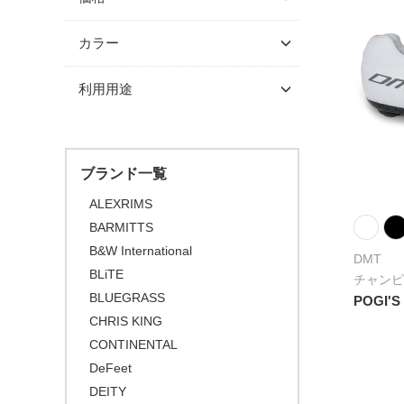
クランク/フロントチェーン
スルーアクスル
シングルコグ
グラベルバイク/CXタイヤ
BLUEGRASS
プロテクター
ホイール
～ \5,000
（チューブレス/レディ）
カラー
チューブラーテープ
チェーンテンショナー
DeFeet
\5,001 ～ 10,000
ブレーキ
チェーンリング
アーバンタイヤ
DMT
ブラック
利用用途
\10,001 ～ 20,000
ディスクロ―ター
LIFE with BICYCLE
チューブ
ホワイト
\20,001 ～ 30,000
ロードバイク
MET HELMETS
グレー
シーラント
\30,001 ～ 50,000
マウンテンバイク
NINER BIKES
オレンジ
ブランド一覧
\50,001 ～
BMX
SHOWERS PASS
ピンク
ALEXRIMS
FAT BIKE
VAUDE
BARMITTS
レッド
グラベルバイク
B&W International
パープル
DMT
BLiTE
小径/折りたたみ自転車
チャンピ
ブルー
BLUEGRASS
POGI'S
タイムトライアル / トライアスロ
グリーン
ン
CHRIS KING
CONTINENTAL
イエロー
トラベル/ツーリング
DeFeet
ブラウン
キッズバイク
DEITY