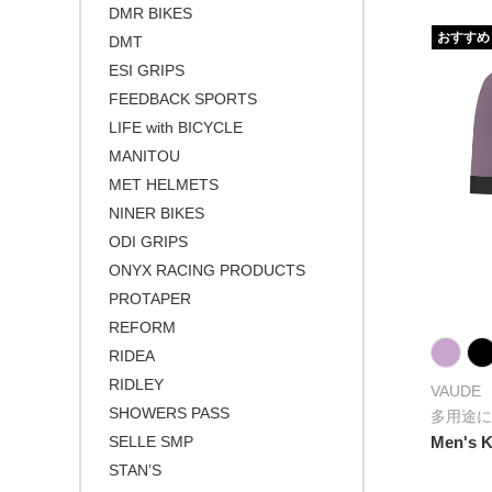
ゴールド
シクロクロスバイク
DMR BIKES
おすすめ
シルバー
DMT
クロスバイク / アーバンバイク
ESI GRIPS
その他
FEEDBACK SPORTS
ベージュ
LIFE with BICYCLE
ブロンズ
MANITOU
MET HELMETS
NINER BIKES
ODI GRIPS
ONYX RACING PRODUCTS
PROTAPER
REFORM
RIDEA
RIDLEY
VAUDE
SHOWERS PASS
多用途に
SELLE SMP
Men's Ku
STAN’S