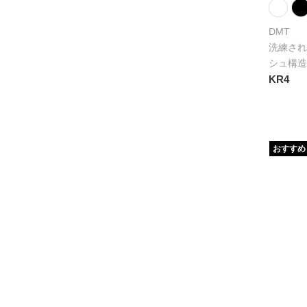
DMT
洗練され
シュ構造
KR4
おすすめ