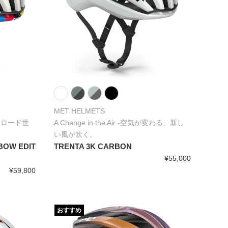
MET HELMETS
Iロード世
A Change in the Air -空気が変わる、新し
い風が吹く。
BOW EDIT
TRENTA 3K CARBON
¥55,000
¥59,800
おすすめ