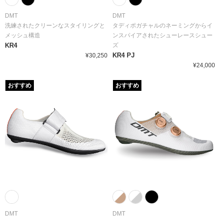
DMT
DMT
洗練されたクリーンなスタイリングと
タディポガチャルのネーミングからイ
メッシュ構造
ンスパイアされたシューレースシュー
KR4
ズ
KR4 PJ
¥30,250
¥24,000
おすすめ
おすすめ
DMT
DMT