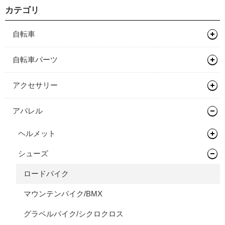
カテゴリ
自転車
マウンテンバイク
自転車パーツ
グラベルバイク
フレーム
サドル/シートポスト
アクセサリー
キッズバイク
フレーム
ハンドル/ステム
サドル
バッグ類
アパレル
ロードバイク
完成車
キッズバイク
ヘッドセット
シートポスト
ドロップバー
輪行用品
バックパック
ヘルメット
タイムトライアル / トライアスロン
フレーム
ペダル
フラットバー
ヘッドセット
ボトル/ケージ/アダプター類
バイクパッキング/アクセサリー
輪行袋
シューズ
ロードバイク
オールロードバイク
フレーム
タイヤ/チューブ/シーラント
ステム
関連パーツ
フラットペダル
フェンダー/キャリア/スタンド
サドルバッグ
その他輪行用品
各種アダプター
マウンテンバイク/BMX
ロードバイク
シクロクロスバイク
フレーム
ホイール/リム/スルーアクスル
ライザーバー
ビンディングペダル
ロードタイヤ（クリンチャー）
ワークスタンド/ディスプレイスタンド
パニアバッグ
ハードケース
フェンダー
グラベルバイク/シクロクロス
マウンテンバイク/BMX
完成車
フレーム
ハブ
TTバー（エクステンションバー）
ロードタイヤ（チューブレス/レディ）
完組ホイール
サイクルトレーナー
その他バッグ
キャリア
ワークスタンド
ツーリング/街乗り/通勤/ミニべロ
グラベルバイク/シクロクロス
ボトムブラケット
ロードタイヤ（チューブラー）
リム
フロントハブ