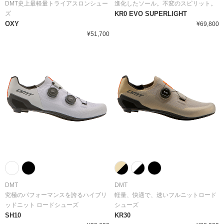
DMT史上最軽量トライアスロンシュー
進化したソール。不変のスピリット。
ズ
KR0 EVO SUPERLIGHT
OXY
¥69,800
¥51,700
DMT
DMT
究極のパフォーマンスを誇るハイブリ
軽量、快適で、速いフルニットロード
ッドニット ロードシューズ
シューズ
SH10
KR30