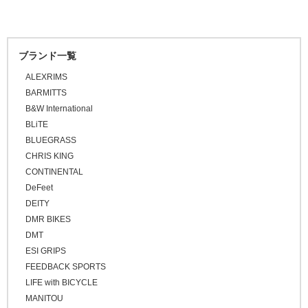
ホワイト
\20,001 ～ 30,000
ロードバイク
グレー
\30,001 ～ 50,000
マウンテンバイク
オレンジ
ブランド一覧
\50,001 ～
BMX
ピンク
ALEXRIMS
FAT BIKE
レッド
BARMITTS
グラベルバイク
B&W International
パープル
小径/折りたたみ自転車
BLiTE
ブルー
BLUEGRASS
タイムトライアル / トライアスロン
グリーン
CHRIS KING
トラベル/ツーリング
CONTINENTAL
イエロー
キッズバイク
DeFeet
ブラウン
DEITY
シクロクロスバイク
ゴールド
DMR BIKES
クロスバイク / アーバンバイク
シルバー
DMT
ESI GRIPS
その他
FEEDBACK SPORTS
ベージュ
LIFE with BICYCLE
ブロンズ
MANITOU