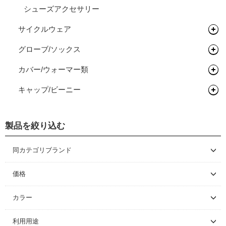
メンテナンス/工具
スタンド
ディスプレイスタンド
サイクルトレーナー
トライアスロン/タイムトライアル
シューズアクセサリー
フロントフォーク
MTBタイヤ（クリンチャー）
リムテープ/チューブレステープ
リアハブ
ネジ切りタイプ
ライト/サイクルコンピューター
関連アイテム
関連アイテム
ケミカル
サイクルウェア
セーフティライト
グリップ/バーテープ
MTBタイヤ（チューブレス/レディ）
リムセメント
関連パーツ
関連パーツ
リジットフォーク
スタンド
グリース/ルブ
ライト
グローブ/ソックス
キッズヘルメット
レインウェア
スプロケット/コグ/ディレイラー
グラベルバイク/CXタイヤ（チューブレス/レディ）
バルブ/チューブレスバルブ
サスペンションフォーク
グリップ
工具
カバー/ウォーマー類
サイクルウェア（メンズ）
グローブ
クランク/フロントチェーンホイール
アーバンタイヤ
スルーアクスル
バーテープ
シングルコグ
プロテクター
キャップ/ビーニー
サイクルウェア（ウィメンズ）
ソックス
アームカバー
ブレーキ
チューブ
チューブラーテープ
チェーンテンショナー
チェーンリング
プロテクター
二―/レッグカバー
ビーニー
シーラント
ディスクロ―ター
製品を絞り込む
シューズカバー
キャップ
ハンドルカバー
同カテゴリブランド
DMT
価格
～ \5,000
カラー
\5,001 ～ 10,000
ブラック
利用用途
\10,001 ～ 20,000