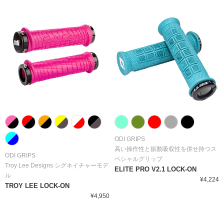
ODI GRIPS
高い操作性と振動吸収性を併せ持つス
ODI GRIPS
ペシャルグリップ
Troy Lee Designs シグネイチャーモデ
ELITE PRO V2.1 LOCK-ON
ル
¥4,224
TROY LEE LOCK-ON
¥4,950