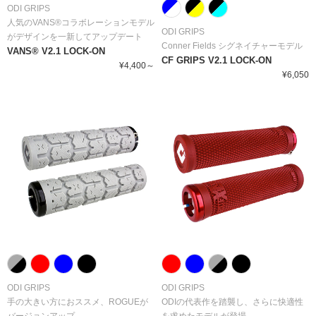
ODI GRIPS
人気のVANS®コラボレーションモデル
ODI GRIPS
がデザインを一新してアップデート
Conner Fields シグネイチャーモデル
VANS® V2.1 LOCK-ON
CF GRIPS V2.1 LOCK-ON
¥4,400～
¥6,050
ODI GRIPS
ODI GRIPS
手の大きい方におススメ、ROGUEが
ODIの代表作を踏襲し、さらに快適性