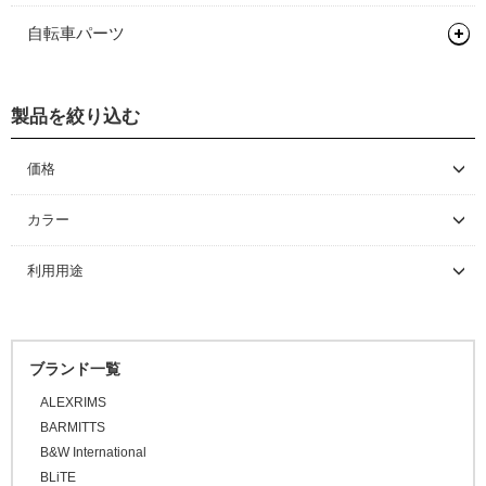
自転車パーツ
グリップ/バーテープ
製品を絞り込む
グリップ
バーテープ
価格
～ \5,000
カラー
\5,001 ～ 10,000
利用用途
\10,001 ～ 20,000
\20,001 ～ 30,000
\30,001 ～ 50,000
ブランド一覧
\50,001 ～
ALEXRIMS
BARMITTS
B&W International
BLiTE