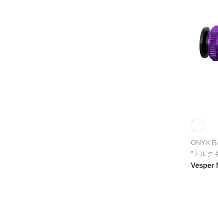
ONYX R
”トルク
Vesper