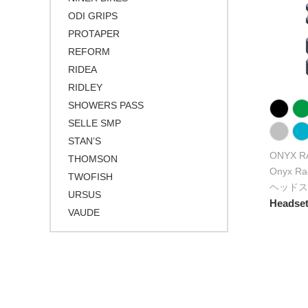
ODI GRIPS
PROTAPER
REFORM
RIDEA
RIDLEY
SHOWERS PASS
SELLE SMP
STAN’S
ONYX R
THOMSON
Onyx 
TWOFISH
ヘッドス
URSUS
Headset 
VAUDE