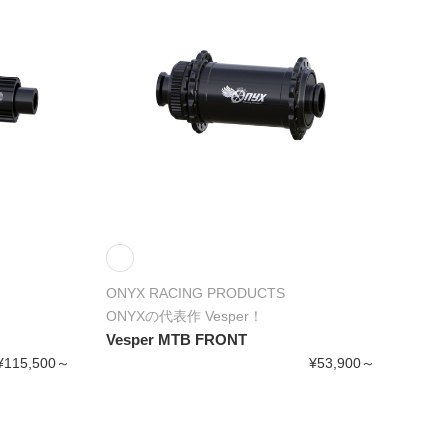
ONYX RACING PRODUCTS
ONYXの代表作 Vesper！
Vesper MTB FRONT
¥115,500～
¥53,900～