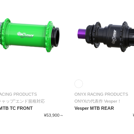
ACING PRODUCTS
ONYX RACING PRODUCTS
キャップ”エンド規格対応
ONYXの代表作 Vesper！
 MTB TC FRONT
Vesper MTB REAR
¥53,900～