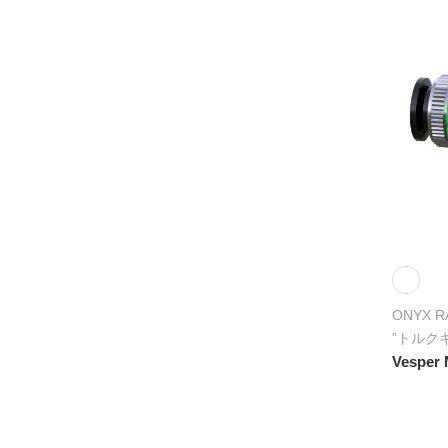
ONYX R
”トルク
Vesper