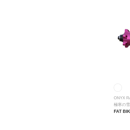
ONYX R
極寒の雪
FAT BI