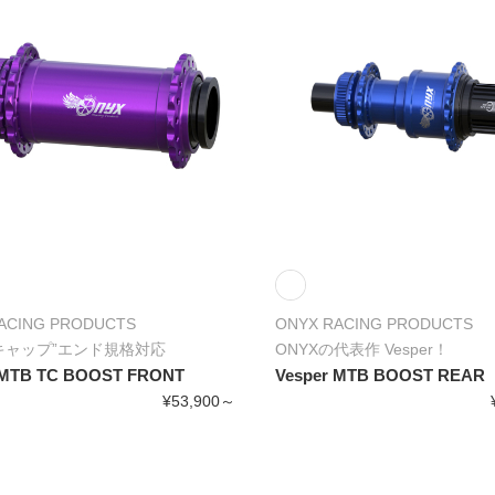
ACING PRODUCTS
ONYX RACING PRODUCTS
キャップ”エンド規格対応
ONYXの代表作 Vesper！
 MTB TC BOOST FRONT
Vesper MTB BOOST REAR
¥53,900～