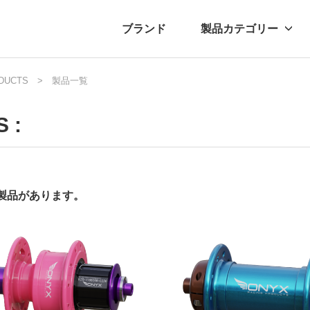
ブランド
製品カテゴリー
DUCTS
転車
ュース
製品一覧
自転車パーツ
プレスリリース
アクセサリー
ブログ
ムー
アパ
 :
の製品があります。