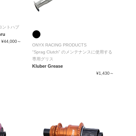
フロントハブ
ru
¥44,000～
ONYX RACING PRODUCTS
“Sprag Clutch” のメンテナンスに使用する
専用グリス
Kluber Grease
¥1,430～