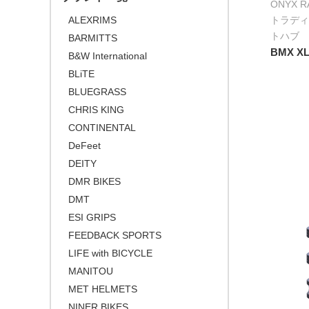
ONYX R
\50,001 ～
トラディ
ALEXRIMS
トハブ
BARMITTS
BMX XL
B&W International
BLiTE
BLUEGRASS
CHRIS KING
CONTINENTAL
DeFeet
DEITY
DMR BIKES
DMT
ESI GRIPS
FEEDBACK SPORTS
LIFE with BICYCLE
MANITOU
MET HELMETS
NINER BIKES