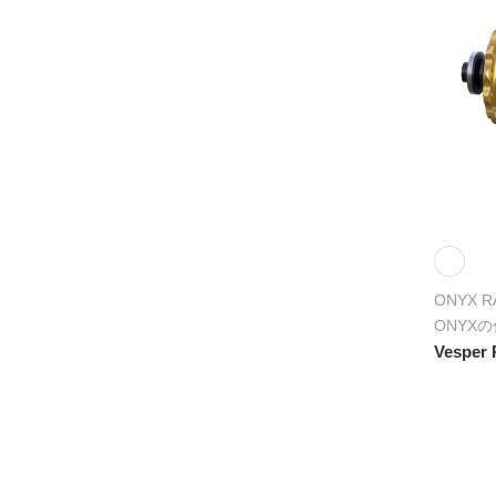
ONYX R
ONYXの
Vesper