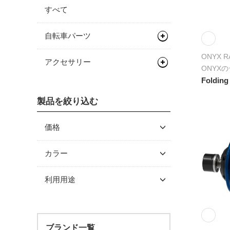
すべて
自転車パーツ
ONYX R
ハンドル/ステム
アクセサリー
ONYX
ハブ
ステム
Folding
メンテナンス/工具
スプロケット/コグ/ディレイ
フロントハブ
製品を絞り込む
グリース/ルブ
ラー
リアハブ
価格
シングルコグ
関連パーツ
～ \5,000
カラー
\5,001 ～ 10,000
利用用途
\10,001 ～ 20,000
\20,001 ～ 30,000
\30,001 ～ 50,000
ブランド一覧