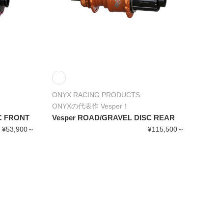
ONYX RACING PRODUCTS
ONYXの代表作 Vesper！
C FRONT
Vesper ROAD/GRAVEL DISC REAR
¥53,900～
¥115,500～