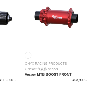
ONYX RACING PRODUCTS
ONYXの代表作 Vesper！
Vesper MTB BOOST FRONT
¥115,500～
¥53,900～