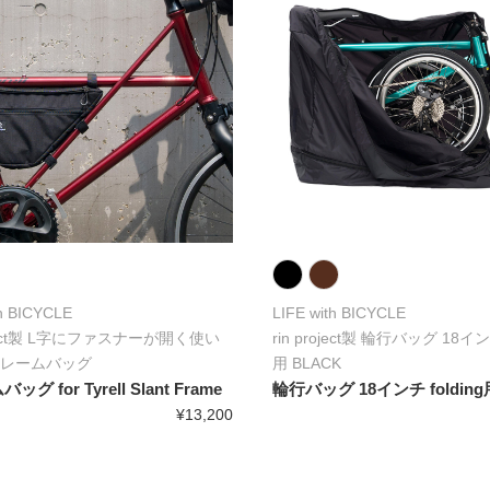
th BICYCLE
LIFE with BICYCLE
roject製 L字にファスナーが開く使い
rin project製 輪行バッグ 18インチ
レームバッグ
用 BLACK
グ for Tyrell Slant Frame
輪行バッグ 18インチ folding
¥13,200