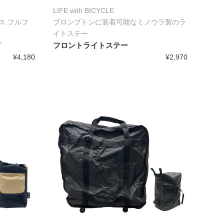
LIFE with BICYCLE
ス フルフ
ブロンプトンに装着可能なミノウラ製のラ
イトステー
T
フロントライトステー
¥4,180
¥2,970