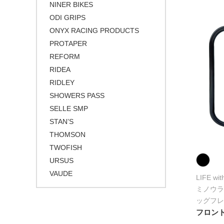
NINER BIKES
ODI GRIPS
ONYX RACING PRODUCTS
PROTAPER
REFORM
RIDEA
RIDLEY
SHOWERS PASS
SELLE SMP
STAN’S
THOMSON
TWOFISH
URSUS
VAUDE
LIFE wi
ミノウラ
ッグフレ
フロント