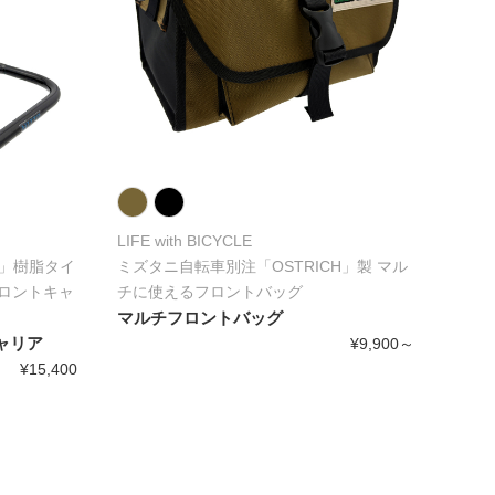
LIFE with BICYCLE
製」樹脂タイ
ミズタニ自転車別注「OSTRICH」製 マル
ロントキャ
チに使えるフロントバッグ
マルチフロントバッグ
キャリア
¥9,900～
¥15,400