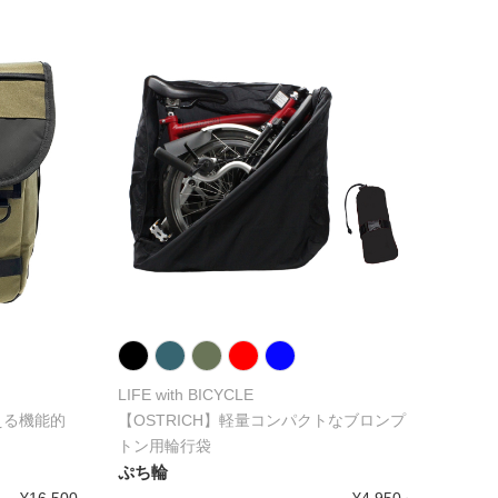
LIFE with BICYCLE
える機能的
【OSTRICH】軽量コンパクトなブロンプ
トン用輪行袋
ぷち輪