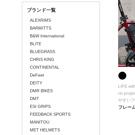
\30,001 ～ 50,000
ライト
ブランド一覧
\50,001 ～
ALEXRIMS
BARMITTS
B&W International
BLiTE
BLUEGRASS
CHRIS KING
CONTINENTAL
DeFeet
DEITY
LIFE wi
DMR BIKES
rin p
DMT
やすいフ
ESI GRIPS
フレームバッ
FEEDBACK SPORTS
MANITOU
MET HELMETS