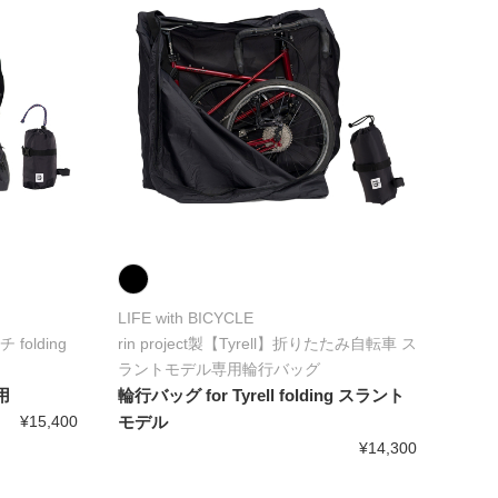
LIFE with BICYCLE
 folding
rin project製【Tyrell】折りたたみ自転車 ス
ラントモデル専用輪行バッグ
用
輪行バッグ for Tyrell folding スラント
¥15,400
モデル
¥14,300