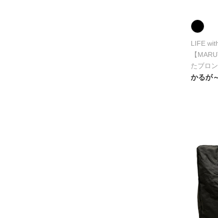
LIFE wi
【MAR
たブロン
かるが～