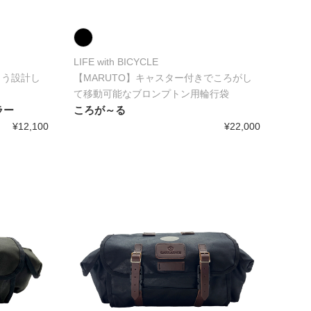
LIFE with BICYCLE
よう設計し
【MARUTO】キャスター付きでころがし
て移動可能なブロンプトン用輪行袋
ラー
ころが～る
¥12,100
¥22,000