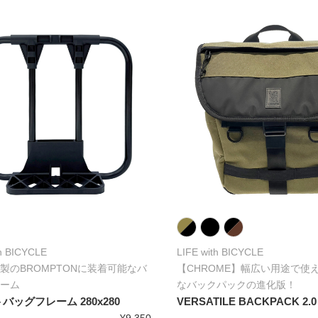
th BICYCLE
LIFE with BICYCLE
製のBROMPTONに装着可能なバ
【CHROME】幅広い用途で使
ーム
なバックパックの進化版！
バッグフレーム 280x280
VERSATILE BACKPACK 2.0