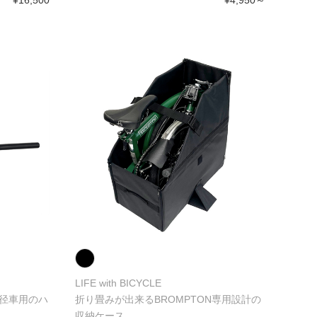
¥16,500
¥4,950～
LIFE with BICYCLE
小径車用のハ
折り畳みが出来るBROMPTON専用設計の
収納ケース