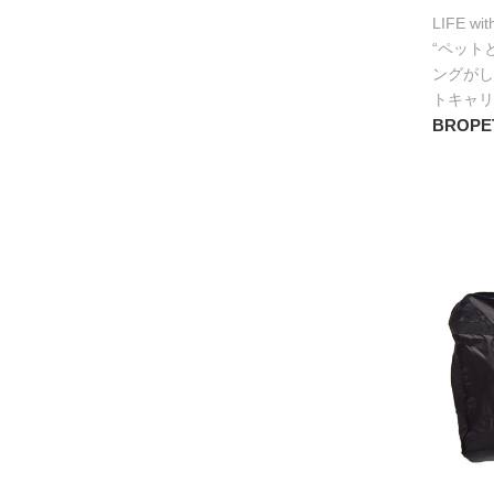
LIFE wi
“ペット
ングがし
トキャリ
BROPE