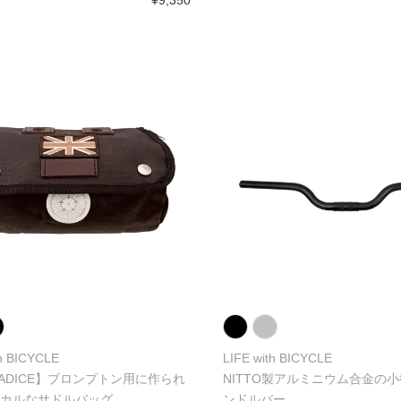
¥9,350
th BICYCLE
LIFE with BICYCLE
RADICE】ブロンプトン用に作られ
NITTO製アルミニウム合金の
カルなサドルバッグ
ンドルバー