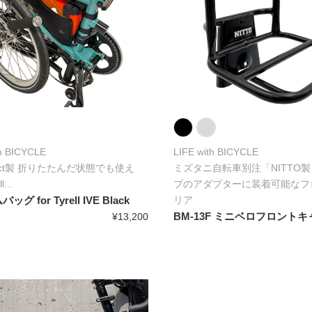
th BICYCLE
LIFE with BICYCLE
roject製 折りたたんだ状態でも使え
ミズタニ自転車別注「NITTO
...
プのアダプターに装着可能なフ
グ for Tyrell IVE Black
リア
BM-13F ミニベロフロント
¥13,200