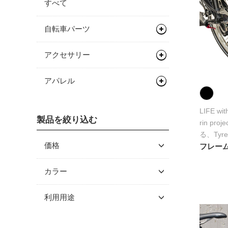
すべて
自転車パーツ
ハンドル/ステム
アクセサリー
ライザーバー
バッグ類
アパレル
輪行用品
バックパック
グローブ/ソックス
LIFE wi
フェンダー/キャリア/スタン
バイクパッキング/アクセサリ
輪行袋
製品を絞り込む
rin p
グローブ
ド
ー
る、Tyrell
その他輪行用品
価格
フレームバッ
ワークスタンド/ディスプレ
サドルバッグ
キャリア
イスタンド
～ \5,000
カラー
その他バッグ
\5,001 ～ 10,000
メンテナンス/工具
ディスプレイスタンド
利用用途
\10,001 ～ 20,000
ライト/サイクルコンピュー
スタンド
プロテクター
ター
\20,001 ～ 30,000