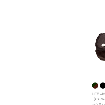
LIFE wi
【CAR
たクラシ