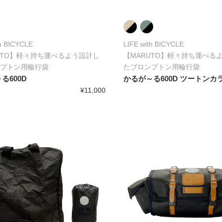
th BICYCLE
LIFE with BICYCLE
UTO】軽々持ち運べるよう設計し
【MARUTO】軽々持ち運べる
プトン用輪行袋
たブロンプトン用輪行袋
る600D
かるが～る600D ツートンカ
¥11,000