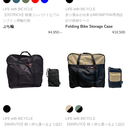
LIFE with BICYCLE
LIFE with BICYCLE
【OSTRICH】軽量コンパクトなブロ
折り畳みが出来るBROMPTON専用設
ンプトン用輪行袋
計の収納ケース
ぷち輪
Folding Bike Storage Case
¥4,950～
¥16,500
LIFE with BICYCLE
LIFE with BICYCLE
【MARUTO】軽々持ち運べるよう設計
【MARUTO】軽々持ち運べるよう設計