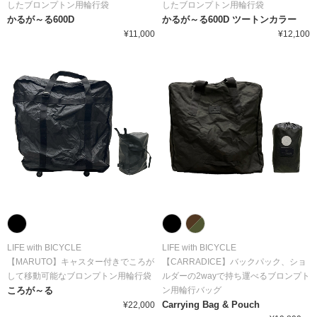
したブロンプトン用輪行袋
したブロンプトン用輪行袋
かるが～る600D
かるが～る600D ツートンカラー
¥11,000
¥12,100
LIFE with BICYCLE
LIFE with BICYCLE
【MARUTO】キャスター付きでころが
【CARRADICE】バックパック、ショ
して移動可能なブロンプトン用輪行袋
ルダーの2wayで持ち運べるブロンプト
ころが～る
ン用輪行バッグ
Carrying Bag & Pouch
¥22,000