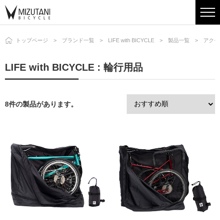
トップページ
ブランド一覧
LIFE with BICYCLE
製品一覧
アクセ
LIFE with BICYCLE : 輪行用品
8件の製品があります。