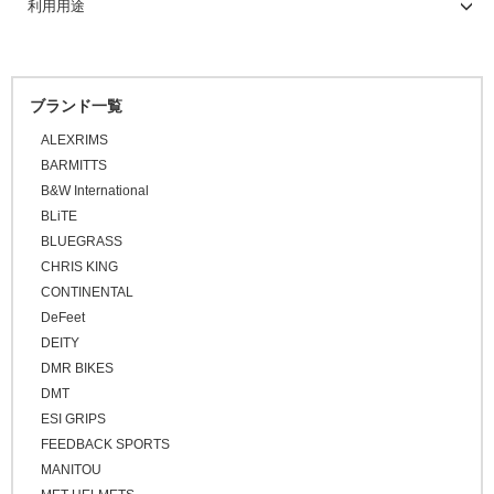
利用用途
\10,001 ～ 20,000
\20,001 ～ 30,000
\30,001 ～ 50,000
ブランド一覧
\50,001 ～
ALEXRIMS
BARMITTS
B&W International
BLiTE
BLUEGRASS
CHRIS KING
CONTINENTAL
DeFeet
DEITY
DMR BIKES
DMT
ESI GRIPS
FEEDBACK SPORTS
MANITOU