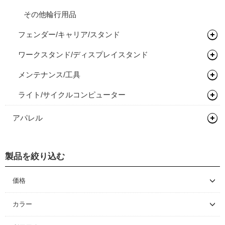
サドルバッグ
その他輪行用品
フェンダー/キャリア/スタンド
その他バッグ
ワークスタンド/ディスプレイスタンド
キャリア
メンテナンス/工具
ディスプレイスタンド
ライト/サイクルコンピューター
スタンド
プロテクター
ライト
アパレル
グローブ/ソックス
製品を絞り込む
グローブ
価格
～ \5,000
カラー
\5,001 ～ 10,000