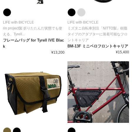
LIFE with BICYCLE
LIFE with BICYCLE
rin project製 折りたたんだ状態でも使
ミズタニ自転車別注「NITTO製」樹脂
える、Tyrell...
タイプのアダプターに装着可能なフロ
フレームバッグ for Tyrell IVE Blac
ントキャリア
BM-13F ミニベロフロントキャリア
k
¥15,400
¥13,200