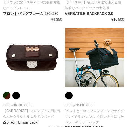
ミノウラ製のBROMPTONに装着可能
【CHROME】幅広い用途で使える機
なバッグフレーム
能的なバックパックの進化版！
フロントバッグフレーム 280x280
VERSATILE BACKPACK 2.0
¥9,350
¥16,500
LIFE with BICYCLE
LIFE with BICYCLE
【CARRADICE】ブロンプトン用に作
“ペットと一緒にブロンプトンでサイク
られたクラシカルなサドルバッグ
リングがしたい”という想いを形にした
Zip Roll Union Jack
ペットキャリーバッグ