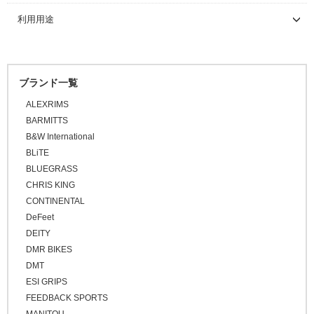
\5,001 ～ 10,000
利用用途
\10,001 ～ 20,000
\20,001 ～ 30,000
\30,001 ～ 50,000
ブランド一覧
\50,001 ～
ALEXRIMS
BARMITTS
B&W International
BLiTE
BLUEGRASS
CHRIS KING
CONTINENTAL
DeFeet
DEITY
DMR BIKES
DMT
ESI GRIPS
FEEDBACK SPORTS