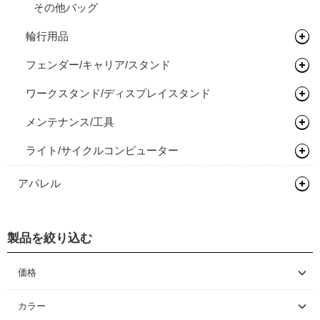
その他バッグ
輪行用品
フェンダー/キャリア/スタンド
輪行袋
ワークスタンド/ディスプレイスタンド
その他輪行用品
キャリア
メンテナンス/工具
ディスプレイスタンド
ライト/サイクルコンピューター
スタンド
プロテクター
ライト
アパレル
グローブ/ソックス
製品を絞り込む
グローブ
価格
～ \5,000
カラー