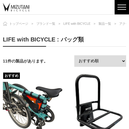
トップページ
ブランド一覧
LIFE with BICYCLE
製品一覧
アクセ
LIFE with BICYCLE : バッグ類
11件の製品があります。
おすすめ