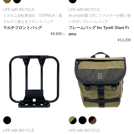
LIFE with BICYCLE
LIFE with BICYCLE
ミズタニ自転車別注「OSTRICH」製
rin project製 L字にファスナーが開く使
マルチに使えるフロントバッグ
いやすいフレームバッグ
マルチフロントバッグ
フレームバッグ for Tyrell Slant Fr
¥9,900～
ame
¥13,200
LIFE with BICYCLE
LIFE with BICYCLE