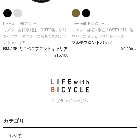
LIFE with BICYCLE
LIFE with BICYCLE
ミズタニ自転車別注「NITTO製」樹脂
ミズタニ自転車別注「OSTRICH」製
タイプのアダプターに装着可能なフロ
マルチに使えるフロントバッグ
ントキャリア
マルチフロントバッグ
BM-13F ミニベロフロントキャリア
¥9,900～
¥15,400
ブランドページへ
カテゴリ
すべて