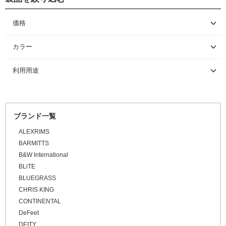
グローブ
価格
～ \5,000
カラー
\5,001 ～ 10,000
利用用途
\10,001 ～ 20,000
\20,001 ～ 30,000
\30,001 ～ 50,000
ブランド一覧
\50,001 ～
ALEXRIMS
BARMITTS
B&W International
BLiTE
BLUEGRASS
CHRIS KING
CONTINENTAL
DeFeet
DEITY