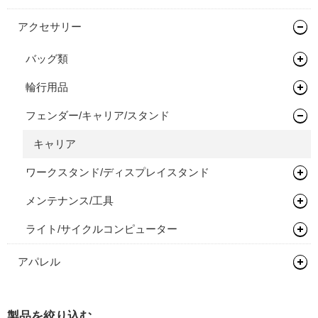
アクセサリー
バッグ類
輪行用品
バックパック
フェンダー/キャリア/スタンド
バイクパッキング/アクセサリー
輪行袋
サドルバッグ
その他輪行用品
キャリア
ワークスタンド/ディスプレイスタンド
その他バッグ
メンテナンス/工具
ディスプレイスタンド
ライト/サイクルコンピューター
スタンド
プロテクター
ライト
アパレル
グローブ/ソックス
製品を絞り込む