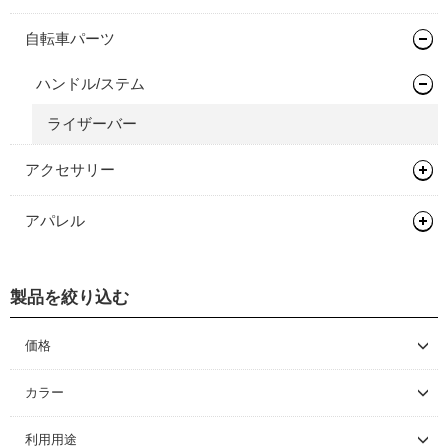
自転車パーツ
ハンドル/ステム
ライザーバー
アクセサリー
バッグ類
アパレル
輪行用品
バックパック
グローブ/ソックス
フェンダー/キャリア/スタンド
バイクパッキング/アクセサリー
輪行袋
製品を絞り込む
グローブ
ワークスタンド/ディスプレイスタンド
サドルバッグ
その他輪行用品
キャリア
価格
メンテナンス/工具
その他バッグ
ディスプレイスタンド
～ \5,000
カラー
ライト/サイクルコンピューター
スタンド
プロテクター
\5,001 ～ 10,000
利用用途
\10,001 ～ 20,000