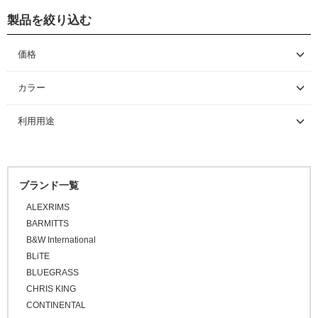
製品を絞り込む
グローブ
価格
～ \5,000
カラー
\5,001 ～ 10,000
利用用途
\10,001 ～ 20,000
\20,001 ～ 30,000
\30,001 ～ 50,000
ブランド一覧
\50,001 ～
ALEXRIMS
BARMITTS
B&W International
BLiTE
BLUEGRASS
CHRIS KING
CONTINENTAL