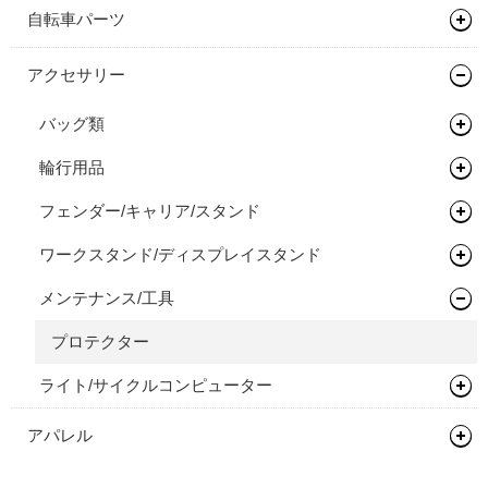
自転車パーツ
ハンドル/ステム
アクセサリー
ライザーバー
バッグ類
輪行用品
バックパック
フェンダー/キャリア/スタンド
バイクパッキング/アクセサリー
輪行袋
ワークスタンド/ディスプレイスタンド
サドルバッグ
その他輪行用品
キャリア
メンテナンス/工具
その他バッグ
ディスプレイスタンド
スタンド
プロテクター
ライト/サイクルコンピューター
ライト
アパレル
グローブ/ソックス