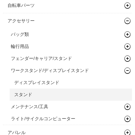
自転車パーツ
ハンドル/ステム
アクセサリー
ライザーバー
バッグ類
輪行用品
バックパック
フェンダー/キャリア/スタンド
バイクパッキング/アクセサリー
輪行袋
ワークスタンド/ディスプレイスタンド
サドルバッグ
その他輪行用品
キャリア
その他バッグ
ディスプレイスタンド
スタンド
メンテナンス/工具
ライト/サイクルコンピューター
プロテクター
ライト
アパレル