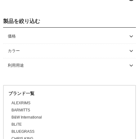
グローブ/ソックス
製品を絞り込む
グローブ
価格
～ \5,000
カラー
\5,001 ～ 10,000
利用用途
\10,001 ～ 20,000
\20,001 ～ 30,000
\30,001 ～ 50,000
ブランド一覧
\50,001 ～
ALEXRIMS
BARMITTS
B&W International
BLiTE
BLUEGRASS
CHRIS KING