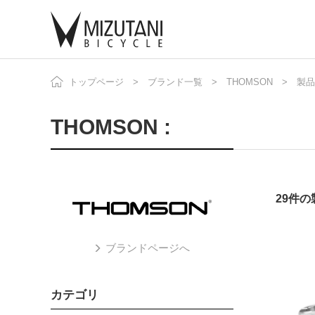
トップページ
ブランド一覧
THOMSON
自
製品
ニ
THOMSON :
29件
ブランドページへ
カテゴリ