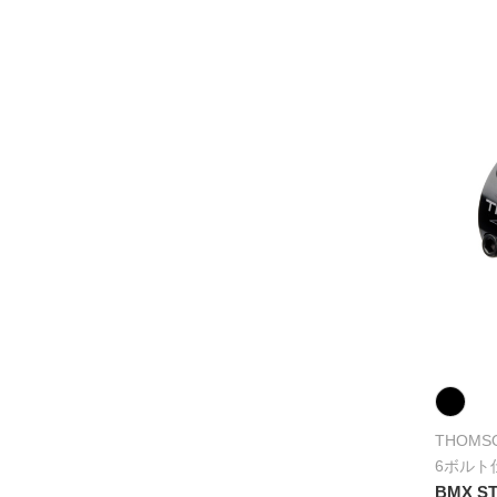
THOMS
6ボルト
BMX S