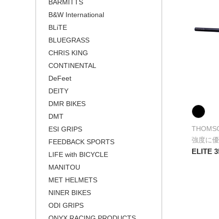
BARMITTS
B&W International
BLiTE
BLUEGRASS
CHRIS KING
CONTINENTAL
DeFeet
DEITY
DMR BIKES
DMT
THOMS
ESI GRIPS
強度に優
FEEDBACK SPORTS
ELITE 
LIFE with BICYCLE
MANITOU
MET HELMETS
NINER BIKES
ODI GRIPS
ONYX RACING PRODUCTS