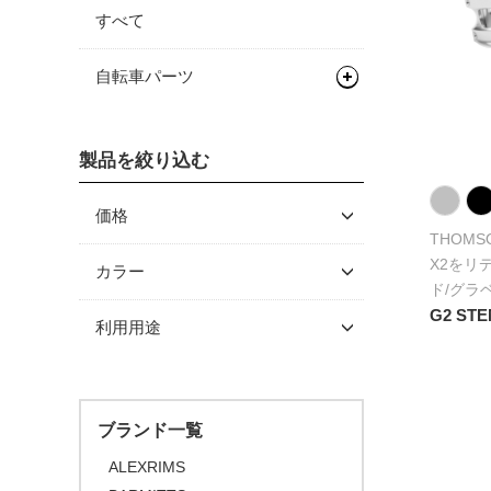
すべて
自転車パーツ
サドル/シートポスト
製品を絞り込む
ハンドル/ステム
シートポスト
ドロップバー
価格
THOMS
フラットバー
～ \5,000
X2をリ
カラー
ド/グラ
\5,001 ～ 10,000
ステム
G2 ST
利用用途
\10,001 ～ 20,000
\20,001 ～ 30,000
\30,001 ～ 50,000
ブランド一覧
\50,001 ～
ALEXRIMS