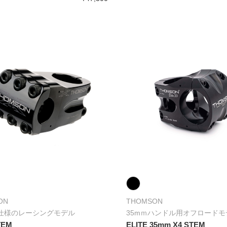
ON
THOMSON
仕様のレーシングモデル
35mｍハンドル用オフロードモ
TEM
ELITE 35mm X4 STEM