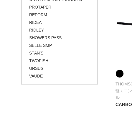
PROTAPER
REFORM
RIDEA
RIDLEY
SHOWERS PASS
SELLE SMP
STAN’S
TWOFISH
URSUS
VAUDE
THOMS
軽くコン
ル
CARBO