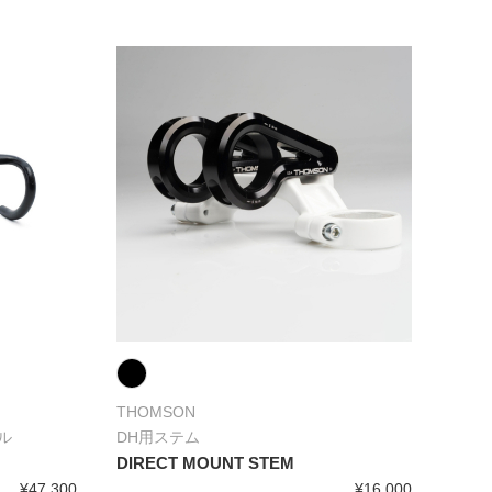
THOMSON
ル
DH用ステム
O
DIRECT MOUNT STEM
¥47,300
¥16,000