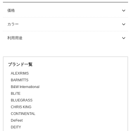
価格
～ \5,000
カラー
\5,001 ～ 10,000
利用用途
\10,001 ～ 20,000
\20,001 ～ 30,000
\30,001 ～ 50,000
ブランド一覧
\50,001 ～
ALEXRIMS
BARMITTS
B&W International
BLiTE
BLUEGRASS
CHRIS KING
CONTINENTAL
DeFeet
DEITY