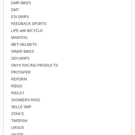
DMR BIKES
DMT
ESI GRIPS
FEEDBACK SPORTS
LIFE with BICYCLE
MANITOU
MET HELMETS
NINER BIKES
ODI GRIPS
ONYX RACING PRODUCTS
PROTAPER
REFORM
RIDEA
RIDLEY
SHOWERS PASS
SELLE SMP
STAN’S
TWOFISH
URSUS
VAUDE