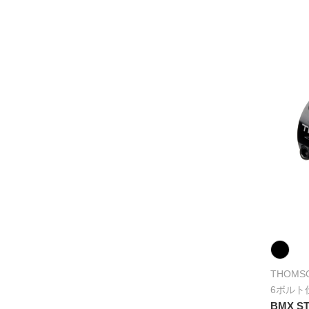
THOMS
6ボルト
BMX S