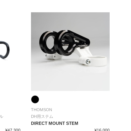
THOMSON
ル
DH用ステム
O
DIRECT MOUNT STEM
¥47,300
¥16,000