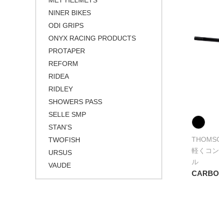
MET HELMETS
NINER BIKES
ODI GRIPS
ONYX RACING PRODUCTS
PROTAPER
REFORM
RIDEA
RIDLEY
SHOWERS PASS
SELLE SMP
STAN’S
THOMS
TWOFISH
軽くコン
URSUS
ル
VAUDE
CARBO