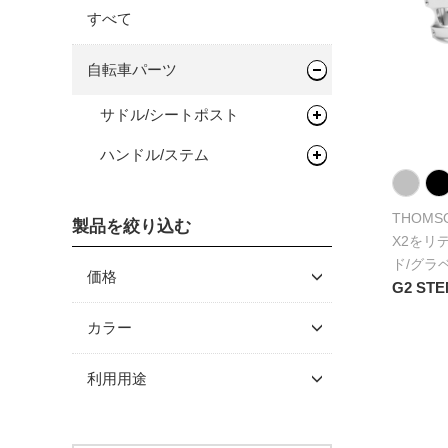
すべて
自転車パーツ
サドル/シートポスト
ハンドル/ステム
シートポスト
ドロップバー
THOMS
製品を絞り込む
フラットバー
X2をリ
ド/グラ
ステム
価格
G2 ST
～ \5,000
カラー
\5,001 ～ 10,000
利用用途
\10,001 ～ 20,000
\20,001 ～ 30,000