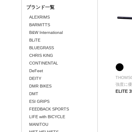
\30,001 ～ 50,000
ブランド一覧
\50,001 ～
ALEXRIMS
BARMITTS
B&W International
BLiTE
BLUEGRASS
CHRIS KING
CONTINENTAL
DeFeet
THOMS
DEITY
強度に優
DMR BIKES
ELITE 
DMT
ESI GRIPS
FEEDBACK SPORTS
LIFE with BICYCLE
MANITOU