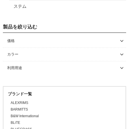
ステム
製品を絞り込む
価格
～ \5,000
カラー
\5,001 ～ 10,000
利用用途
\10,001 ～ 20,000
\20,001 ～ 30,000
\30,001 ～ 50,000
ブランド一覧
\50,001 ～
ALEXRIMS
BARMITTS
B&W International
BLiTE