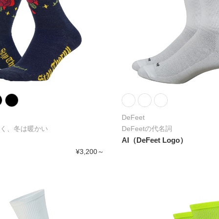
DeFeet
く、冬は暖かい
DeFeetの代名詞
AI（DeFeet Logo）
¥3,200～