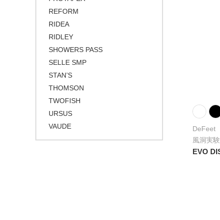
REFORM
RIDEA
RIDLEY
SHOWERS PASS
SELLE SMP
STAN’S
THOMSON
TWOFISH
URSUS
VAUDE
DeFeet
風洞実験
EVO D