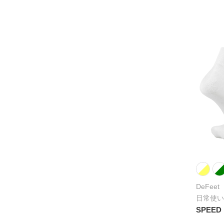
DeFeet
日常使い
SPEED