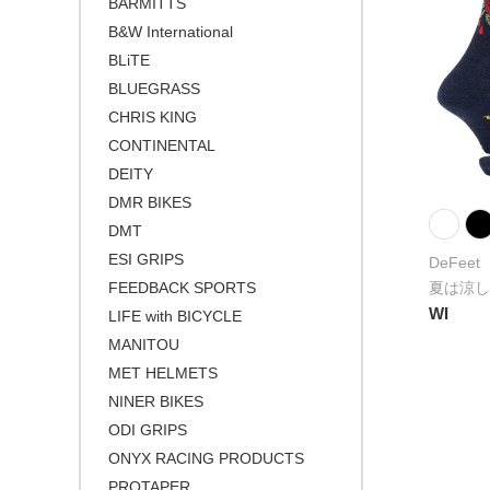
BARMITTS
B&W International
BLiTE
BLUEGRASS
CHRIS KING
CONTINENTAL
DEITY
DMR BIKES
DMT
ESI GRIPS
DeFeet
夏は涼し
FEEDBACK SPORTS
WI
LIFE with BICYCLE
MANITOU
MET HELMETS
NINER BIKES
ODI GRIPS
ONYX RACING PRODUCTS
PROTAPER