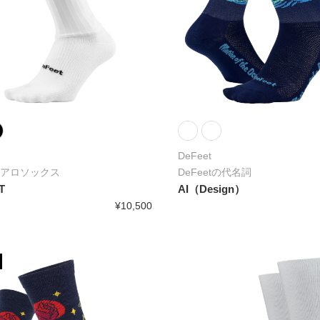
DeFeet
アロソックス
DeFeetの代名詞
T
AI（Design）
¥10,500