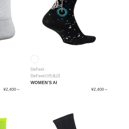
DeFeet
DeFeetの代名詞
WOMEN’S AI
¥2,400～
¥2,400～