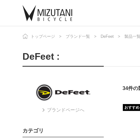
トップページ
ブランド一覧
DeFeet
製品一
自
ニ
DeFeet :
34件
おすすめ
ブランドページへ
カテゴリ