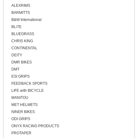
ALEXRIMS
BARMITTS
B&W International
BLiTE
BLUEGRASS
CHRIS KING
CONTINENTAL
DEITY
DMR BIKES
DMT
ESI GRIPS
FEEDBACK SPORTS
LIFE with BICYCLE
MANITOU
MET HELMETS
NINER BIKES
ODI GRIPS
ONYX RACING PRODUCTS
PROTAPER