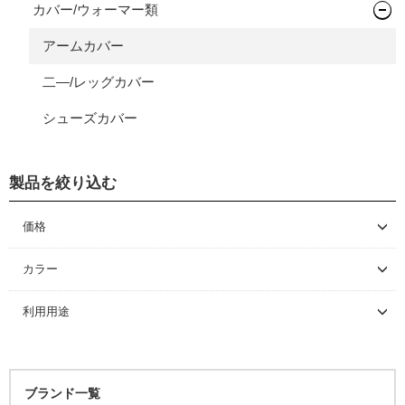
カバー/ウォーマー類
グローブ
ソックス
アームカバー
二―/レッグカバー
シューズカバー
製品を絞り込む
価格
～ \5,000
カラー
\5,001 ～ 10,000
利用用途
\10,001 ～ 20,000
\20,001 ～ 30,000
\30,001 ～ 50,000
ブランド一覧
\50,001 ～