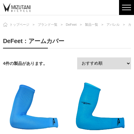
トップページ
ブランド一覧
DeFeet
製品一覧
アパレル
カ
DeFeet : アームカバー
4件の製品があります。