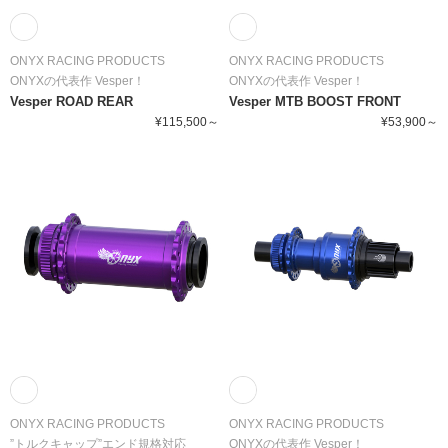
ONYX RACING PRODUCTS
ONYX RACING PRODUCTS
ONYXの代表作 Vesper！
ONYXの代表作 Vesper！
Vesper ROAD REAR
Vesper MTB BOOST FRONT
¥115,500～
¥53,900～
ONYX RACING PRODUCTS
ONYX RACING PRODUCTS
”トルクキャップ”エンド規格対応
ONYXの代表作 Vesper！