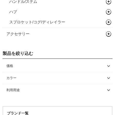
ハンドル/ステム
ハブ
ステム
スプロケット/コグ/ディレイラー
フロントハブ
リアハブ
シングルコグ
アクセサリー
関連パーツ
メンテナンス/工具
製品を絞り込む
グリース/ルブ
価格
～ \5,000
カラー
\5,001 ～ 10,000
利用用途
\10,001 ～ 20,000
\20,001 ～ 30,000
\30,001 ～ 50,000
ブランド一覧
\50,001 ～