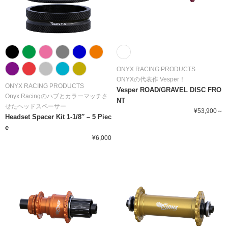
ONYX RACING PRODUCTS
ONYXの代表作 Vesper！
ONYX RACING PRODUCTS
Vesper ROAD/GRAVEL DISC FRO
Onyx Racingのハブとカラーマッチさ
NT
せたヘッドスペーサー
¥53,900～
Headset Spacer Kit 1-1/8″ – 5 Piec
e
¥6,000