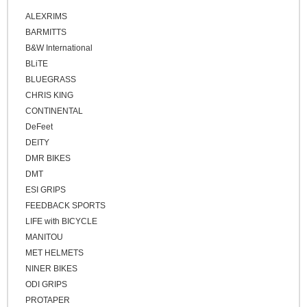
ALEXRIMS
BARMITTS
B&W International
BLiTE
BLUEGRASS
CHRIS KING
CONTINENTAL
DeFeet
DEITY
DMR BIKES
DMT
ESI GRIPS
FEEDBACK SPORTS
LIFE with BICYCLE
MANITOU
MET HELMETS
NINER BIKES
ODI GRIPS
PROTAPER