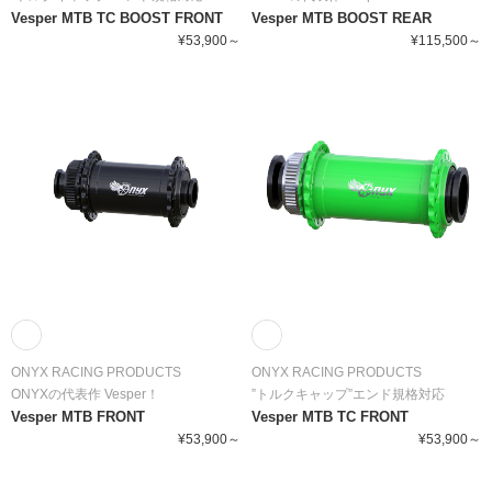
Vesper MTB TC BOOST FRONT
Vesper MTB BOOST REAR
¥53,900～
¥115,500～
ONYX RACING PRODUCTS
ONYX RACING PRODUCTS
ONYXの代表作 Vesper！
”トルクキャップ”エンド規格対応
Vesper MTB FRONT
Vesper MTB TC FRONT
¥53,900～
¥53,900～