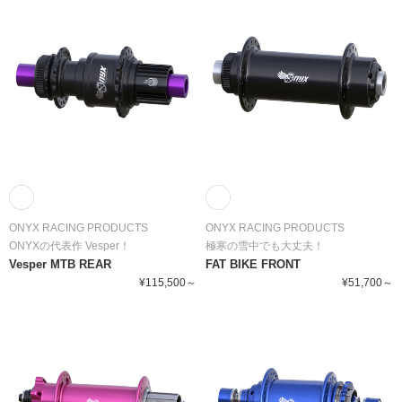
ONYX RACING PRODUCTS
ONYX RACING PRODUCTS
ONYXの代表作 Vesper！
極寒の雪中でも大丈夫！
Vesper MTB REAR
FAT BIKE FRONT
¥115,500～
¥51,700～