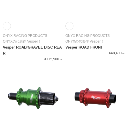
ONYX RACING PRODUCTS
ONYX RACING PRODUCTS
ONYXの代表作 Vesper！
ONYXの代表作 Vesper！
Vesper ROAD/GRAVEL DISC REA
Vesper ROAD FRONT
R
¥48,400～
¥115,500～