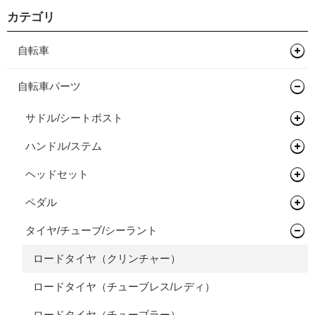
カテゴリ
自転車
マウンテンバイク
自転車パーツ
グラベルバイク
フレーム
サドル/シートポスト
キッズバイク
フレーム
ハンドル/ステム
サドル
ロードバイク
完成車
キッズバイク
ヘッドセット
シートポスト
ドロップバー
タイムトライアル / トライアスロン
フレーム
ペダル
フラットバー
ヘッドセット
オールロードバイク
フレーム
タイヤ/チューブ/シーラント
ステム
関連パーツ
フラットペダル
シクロクロスバイク
フレーム
ライザーバー
ビンディングペダル
ロードタイヤ（クリンチャー）
完成車
フレーム
TTバー（エクステンションバー）
ロードタイヤ（チューブレス/レディ）
ロードタイヤ（チューブラー）