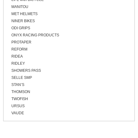
ブロンズ
MANITOU
MET HELMETS
NINER BIKES
ODI GRIPS
ONYX RACING PRODUCTS
PROTAPER
REFORM
RIDEA
RIDLEY
SHOWERS PASS
SELLE SMP
STAN’S
THOMSON
TWOFISH
URSUS
VAUDE