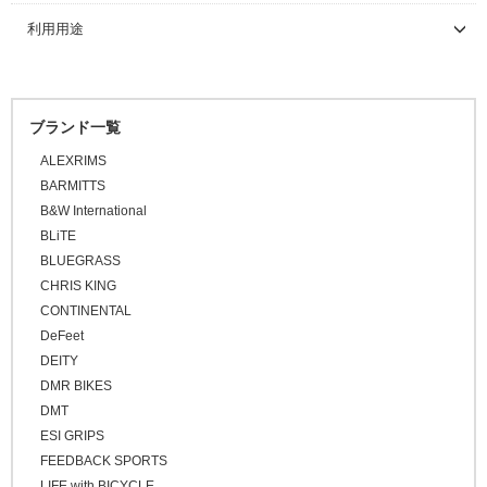
\5,001 ～ 10,000
キャップ/ビーニー
トライアスロン/タイムトライアル
シューズアクセサリー
サイクルウェア（ウィメンズ）
ソックス
アームカバー
ブラック
利用用途
\10,001 ～ 20,000
ライト/サイクルコンピューター
関連アイテム
関連アイテム
ケミカル
セーフティライト
プロテクター
二―/レッグカバー
ビーニー
ホワイト
\20,001 ～ 30,000
ロードバイク
スタンド
グリース/ルブ
ライト
グレー
キッズヘルメット
シューズカバー
キャップ
\30,001 ～ 50,000
マウンテンバイク
オレンジ
工具
ブランド一覧
\50,001 ～
ハンドルカバー
BMX
ピンク
ALEXRIMS
プロテクター
FAT BIKE
レッド
BARMITTS
グラベルバイク
B&W International
パープル
小径/折りたたみ自転車
BLiTE
ブルー
BLUEGRASS
タイムトライアル / トライアスロン
グリーン
CHRIS KING
トラベル/ツーリング
CONTINENTAL
イエロー
キッズバイク
DeFeet
ブラウン
DEITY
シクロクロスバイク
ゴールド
DMR BIKES
クロスバイク / アーバンバイク
シルバー
DMT
ESI GRIPS
その他
FEEDBACK SPORTS
ベージュ
LIFE with BICYCLE