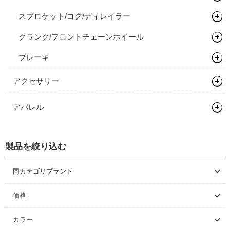
スプロケット/コグ/ディレイラー
バルブ/チューブレスバルブ
サスペンションフォーク
グリップ
クランク/フロントチェーンホイール
スルーアクスル
バーテープ
シングルコグ
ブレーキ
チューブラーテープ
チェーンテンショナー
チェーンリング
ディスクロ―ター
アクセサリー
バッグ類
アパレル
輪行用品
バックパック
ヘルメット
ボトル/ケージ/アダプター類
バイクパッキング/アクセサリー
輪行袋
製品を絞り込む
シューズ
ロードバイク
フェンダー/キャリア/スタンド
サドルバッグ
その他輪行用品
各種アダプター
サイクルウェア
マウンテンバイク/BMX
ロードバイク
同カテゴリブランド
ワークスタンド/ディスプレイスタンド
パニアバッグ
ハードケース
フェンダー
CONTINENTAL
グローブ/ソックス
グラベルバイク/シクロクロス
マウンテンバイク/BMX
レインウェア
価格
サイクルトレーナー
その他バッグ
キャリア
ワークスタンド
カバー/ウォーマー類
ツーリング/街乗り/通勤/ミニべロ
グラベルバイク/シクロクロス
サイクルウェア（メンズ）
グローブ
～ \5,000
カラー
メンテナンス/工具
スタンド
ディスプレイスタンド
サイクルトレーナー