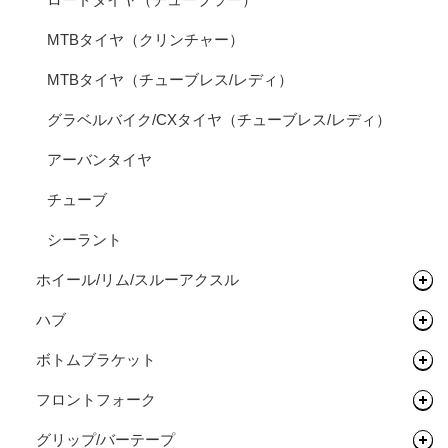
MTBタイヤ（クリンチャー）
MTBタイヤ（チューブレス/レディ）
グラベルバイク/CXタイヤ（チューブレス/レディ）
アーバンタイヤ
チューブ
シーラント
ホイール/リム/スルーアクスル
ハブ
完組ホイール
ボトムブラケット
リム
フロントハブ
フロントフォーク
リムテープ/チューブレステープ
リアハブ
ネジ切りタイプ
グリップ/バーテープ
リムセメント
関連パーツ
関連パーツ
リジットフォーク