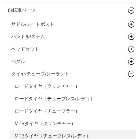
マウンテンバイク
自転車パーツ
グラベルバイク
フレーム
サドル/シートポスト
キッズバイク
フレーム
ハンドル/ステム
サドル
ロードバイク
完成車
キッズバイク
ヘッドセット
シートポスト
ドロップバー
タイムトライアル / トライアスロン
フレーム
ペダル
フラットバー
ヘッドセット
オールロードバイク
フレーム
タイヤ/チューブ/シーラント
ステム
関連パーツ
フラットペダル
シクロクロスバイク
フレーム
ライザーバー
ビンディングペダル
ロードタイヤ（クリンチャー）
完成車
フレーム
TTバー（エクステンションバー）
ロードタイヤ（チューブレス/レディ）
ロードタイヤ（チューブラー）
MTBタイヤ（クリンチャー）
MTBタイヤ（チューブレス/レディ）