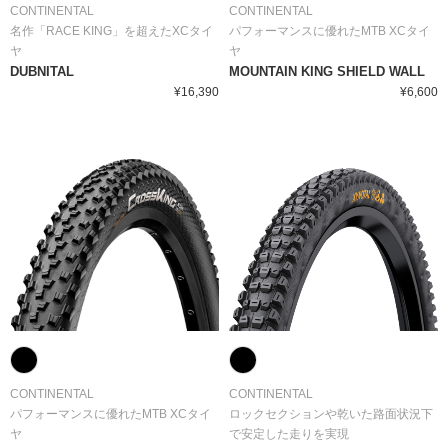
CONTINENTAL
CONTINENTAL
名作「RACE KING」を超えたXCタイ
パフォーマンスに優れたMTB XCタイ
ヤ
ヤ
DUBNITAL
MOUNTAIN KING SHIELD WALL
¥16,390
¥6,600
CONTINENTAL
CONTINENTAL
パフォーマンスに優れたMTB XCタイ
ロックセクションや乾いた路面状況下
ヤ
で安定した走りを実現