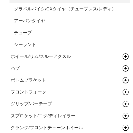
グラベルバイク/CXタイヤ（チューブレス/レディ）
アーバンタイヤ
チューブ
シーラント
ホイール/リム/スルーアクスル
ハブ
完組ホイール
ボトムブラケット
リム
フロントハブ
フロントフォーク
リムテープ/チューブレステープ
リアハブ
ネジ切りタイプ
グリップ/バーテープ
リムセメント
関連パーツ
関連パーツ
リジットフォーク
スプロケット/コグ/ディレイラー
バルブ/チューブレスバルブ
サスペンションフォーク
グリップ
クランク/フロントチェーンホイール
スルーアクスル
バーテープ
シングルコグ