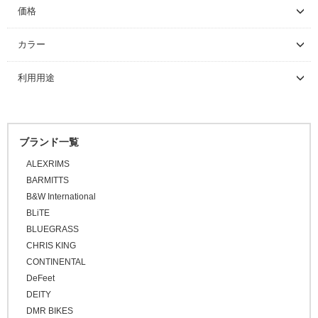
NINER BIKES
価格
～ \5,000
カラー
\5,001 ～ 10,000
ブラック
利用用途
\10,001 ～ 20,000
ホワイト
\20,001 ～ 30,000
ロードバイク
グレー
\30,001 ～ 50,000
マウンテンバイク
オレンジ
ブランド一覧
\50,001 ～
BMX
ピンク
ALEXRIMS
FAT BIKE
レッド
BARMITTS
グラベルバイク
B&W International
パープル
小径/折りたたみ自転車
BLiTE
ブルー
BLUEGRASS
タイムトライアル / トライアスロン
グリーン
CHRIS KING
トラベル/ツーリング
CONTINENTAL
イエロー
キッズバイク
DeFeet
ブラウン
DEITY
シクロクロスバイク
ゴールド
DMR BIKES