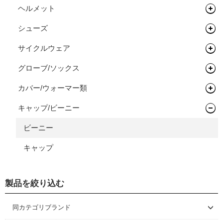
輪行用品
バックパック
ヘルメット
タイムトライアル / トライアスロン
フレーム
ペダル
フラットバー
ヘッドセット
ボトル/ケージ/アダプター類
バイクパッキング/アクセサリー
輪行袋
シューズ
ロードバイク
オールロードバイク
フレーム
タイヤ/チューブ/シーラント
ステム
関連パーツ
フラットペダル
フェンダー/キャリア/スタンド
サドルバッグ
その他輪行用品
各種アダプター
サイクルウェア
マウンテンバイク/BMX
ロードバイク
シクロクロスバイク
フレーム
ホイール/リム/スルーアクスル
ライザーバー
ビンディングペダル
ロードタイヤ（クリンチャー）
ワークスタンド/ディスプレイスタンド
パニアバッグ
ハードケース
フェンダー
グローブ/ソックス
グラベルバイク/シクロクロス
マウンテンバイク/BMX
レインウェア
完成車
フレーム
ハブ
TTバー（エクステンションバー）
ロードタイヤ（チューブレス/レディ）
完組ホイール
サイクルトレーナー
その他バッグ
キャリア
ワークスタンド
カバー/ウォーマー類
ツーリング/街乗り/通勤/ミニべロ
グラベルバイク/シクロクロス
サイクルウェア（メンズ）
グローブ
ボトムブラケット
ロードタイヤ（チューブラー）
リム
フロントハブ
メンテナンス/工具
スタンド
ディスプレイスタンド
サイクルトレーナー
キャップ/ビーニー
トライアスロン/タイムトライアル
シューズアクセサリー
サイクルウェア（ウィメンズ）
ソックス
アームカバー
フロントフォーク
MTBタイヤ（クリンチャー）
リムテープ/チューブレステープ
リアハブ
ネジ切りタイプ
ライト/サイクルコンピューター
関連アイテム
関連アイテム
ケミカル
セーフティライト
プロテクター
二―/レッグカバー
ビーニー
グリップ/バーテープ
MTBタイヤ（チューブレス/レディ）
リムセメント
関連パーツ
関連パーツ
リジットフォーク
スタンド
グリース/ルブ
ライト
キッズヘルメット
シューズカバー
キャップ
スプロケット/コグ/ディレイラー
グラベルバイク/CXタイヤ（チューブレス/レディ）
バルブ/チューブレスバルブ
サスペンションフォーク
グリップ
工具
ハンドルカバー
クランク/フロントチェーンホイール
アーバンタイヤ
スルーアクスル
バーテープ
シングルコグ
プロテクター
製品を絞り込む
ブレーキ
チューブ
チューブラーテープ
チェーンテンショナー
チェーンリング
同カテゴリブランド
シーラント
ディスクロ―ター