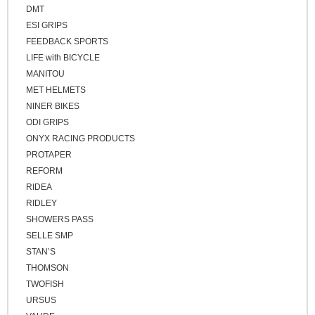
クロスバイク / アーバンバイク
シルバー
DMT
ESI GRIPS
その他
FEEDBACK SPORTS
ベージュ
LIFE with BICYCLE
ブロンズ
MANITOU
MET HELMETS
NINER BIKES
ODI GRIPS
ONYX RACING PRODUCTS
PROTAPER
REFORM
RIDEA
RIDLEY
SHOWERS PASS
SELLE SMP
STAN’S
THOMSON
TWOFISH
URSUS