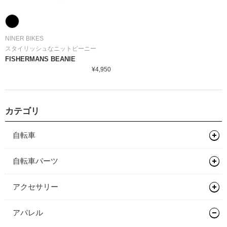
NINER BIKES
スタイリッシュなニットビーニー
FISHERMANS BEANIE
¥4,950
カテゴリ
自転車
マウンテンバイク
自転車パーツ
グラベルバイク
フレーム
サドル/シートポスト
アクセサリー
キッズバイク
フレーム
ハンドル/ステム
サドル
バッグ類
アパレル
ロードバイク
完成車
キッズバイク
ヘッドセット
シートポスト
ドロップバー