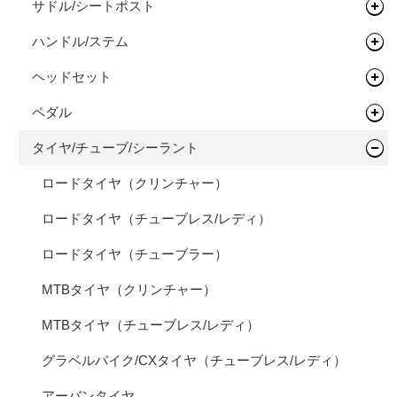
サドル/シートポスト
キッズバイク
フレーム
ハンドル/ステム
サドル
ロードバイク
完成車
キッズバイク
ヘッドセット
シートポスト
ドロップバー
タイムトライアル / トライアスロン
フレーム
ペダル
フラットバー
ヘッドセット
オールロードバイク
フレーム
タイヤ/チューブ/シーラント
ステム
関連パーツ
フラットペダル
シクロクロスバイク
フレーム
ライザーバー
ビンディングペダル
ロードタイヤ（クリンチャー）
完成車
フレーム
TTバー（エクステンションバー）
ロードタイヤ（チューブレス/レディ）
ロードタイヤ（チューブラー）
MTBタイヤ（クリンチャー）
MTBタイヤ（チューブレス/レディ）
グラベルバイク/CXタイヤ（チューブレス/レディ）
アーバンタイヤ