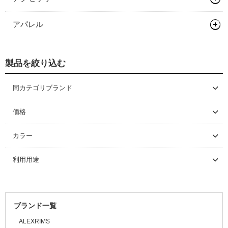
バッグ類
アパレル
輪行用品
バックパック
ヘルメット
ボトル/ケージ/アダプター類
バイクパッキング/アクセサリー
輪行袋
製品を絞り込む
シューズ
ロードバイク
フェンダー/キャリア/スタンド
サドルバッグ
その他輪行用品
各種アダプター
サイクルウェア
マウンテンバイク/BMX
ロードバイク
同カテゴリブランド
ワークスタンド/ディスプレイスタンド
パニアバッグ
ハードケース
フェンダー
CONTINENTAL
グローブ/ソックス
グラベルバイク/シクロクロス
マウンテンバイク/BMX
レインウェア
価格
サイクルトレーナー
その他バッグ
キャリア
ワークスタンド
DMR BIKES
カバー/ウォーマー類
ツーリング/街乗り/通勤/ミニべロ
グラベルバイク/シクロクロス
サイクルウェア（メンズ）
グローブ
～ \5,000
カラー
STAN’S
メンテナンス/工具
スタンド
ディスプレイスタンド
サイクルトレーナー
\5,001 ～ 10,000
キャップ/ビーニー
トライアスロン/タイムトライアル
シューズアクセサリー
サイクルウェア（ウィメンズ）
ソックス
アームカバー
ブラック
利用用途
\10,001 ～ 20,000
ライト/サイクルコンピューター
関連アイテム
関連アイテム
ケミカル
セーフティライト
プロテクター
二―/レッグカバー
ビーニー
ホワイト
\20,001 ～ 30,000
ロードバイク
スタンド
グリース/ルブ
ライト
グレー
キッズヘルメット
シューズカバー
キャップ
\30,001 ～ 50,000
マウンテンバイク
オレンジ
工具
ブランド一覧
\50,001 ～
ハンドルカバー
BMX
ピンク
ALEXRIMS
プロテクター
FAT BIKE