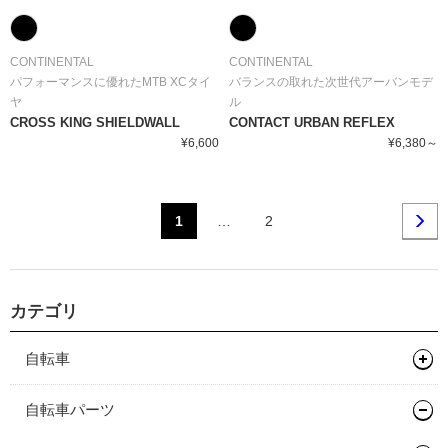
CONTINENTAL
CONTINENTAL
パフォーマンスに優れたMTB XCタイ
バランスの取れた次世代アーバンモデ
ヤ
ル
CROSS KING SHIELDWALL
CONTACT URBAN REFLEX
¥6,600
¥6,380～
1
…
2
カテゴリ
自転車
マウンテンバイク
自転車パーツ
グラベルバイク
フレーム