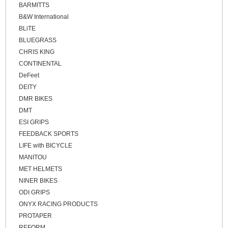
レッド
BARMITTS
グラベルバイク
B&W International
パープル
小径/折りたたみ自転車
BLiTE
ブルー
BLUEGRASS
タイムトライアル / トライアスロン
グリーン
CHRIS KING
トラベル/ツーリング
CONTINENTAL
イエロー
キッズバイク
DeFeet
ブラウン
DEITY
シクロクロスバイク
ゴールド
DMR BIKES
クロスバイク / アーバンバイク
シルバー
DMT
ESI GRIPS
その他
FEEDBACK SPORTS
ベージュ
LIFE with BICYCLE
ブロンズ
MANITOU
MET HELMETS
NINER BIKES
ODI GRIPS
ONYX RACING PRODUCTS
PROTAPER
REFORM