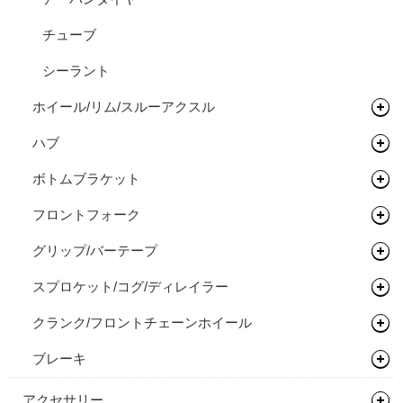
チューブ
シーラント
ホイール/リム/スルーアクスル
ハブ
完組ホイール
ボトムブラケット
リム
フロントハブ
フロントフォーク
リムテープ/チューブレステープ
リアハブ
ネジ切りタイプ
グリップ/バーテープ
リムセメント
関連パーツ
関連パーツ
リジットフォーク
スプロケット/コグ/ディレイラー
バルブ/チューブレスバルブ
サスペンションフォーク
グリップ
クランク/フロントチェーンホイール
スルーアクスル
バーテープ
シングルコグ
ブレーキ
チューブラーテープ
チェーンテンショナー
チェーンリング
ディスクロ―ター
アクセサリー