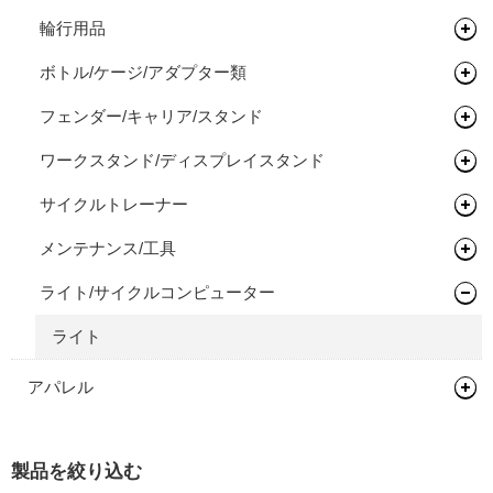
ロードバイク
完成車
キッズバイク
ヘッドセット
シートポスト
ドロップバー
輪行用品
バックパック
タイムトライアル / トライアスロン
フレーム
ペダル
フラットバー
ヘッドセット
ボトル/ケージ/アダプター類
バイクパッキング/アクセサリー
輪行袋
オールロードバイク
フレーム
タイヤ/チューブ/シーラント
ステム
関連パーツ
フラットペダル
フェンダー/キャリア/スタンド
サドルバッグ
その他輪行用品
各種アダプター
シクロクロスバイク
フレーム
ホイール/リム/スルーアクスル
ライザーバー
ビンディングペダル
ロードタイヤ（クリンチャー）
ワークスタンド/ディスプレイスタンド
パニアバッグ
ハードケース
フェンダー
完成車
フレーム
ハブ
TTバー（エクステンションバー）
ロードタイヤ（チューブレス/レディ）
完組ホイール
サイクルトレーナー
その他バッグ
キャリア
ワークスタンド
ボトムブラケット
ロードタイヤ（チューブラー）
リム
フロントハブ
メンテナンス/工具
スタンド
ディスプレイスタンド
サイクルトレーナー
フロントフォーク
MTBタイヤ（クリンチャー）
リムテープ/チューブレステープ
リアハブ
ネジ切りタイプ
ライト/サイクルコンピューター
関連アイテム
関連アイテム
ケミカル
グリップ/バーテープ
MTBタイヤ（チューブレス/レディ）
リムセメント
関連パーツ
関連パーツ
リジットフォーク
スタンド
グリース/ルブ
ライト
スプロケット/コグ/ディレイラー
グラベルバイク/CXタイヤ（チューブレス/レディ）
バルブ/チューブレスバルブ
サスペンションフォーク
グリップ
工具
アパレル
クランク/フロントチェーンホイール
アーバンタイヤ
スルーアクスル
バーテープ
シングルコグ
プロテクター
ヘルメット
ブレーキ
チューブ
チューブラーテープ
チェーンテンショナー
チェーンリング
製品を絞り込む
シューズ
ロードバイク