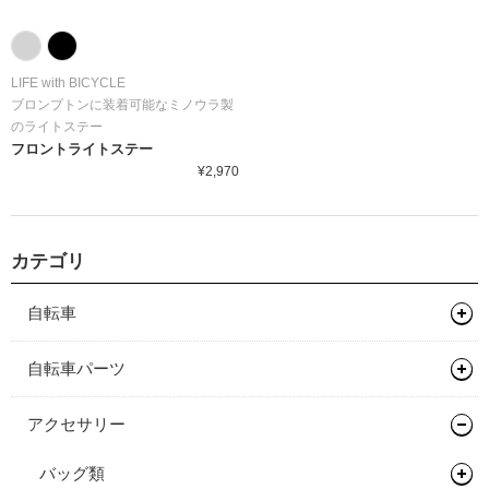
LIFE with BICYCLE
ブロンプトンに装着可能なミノウラ製
のライトステー
フロントライトステー
¥2,970
カテゴリ
自転車
マウンテンバイク
自転車パーツ
グラベルバイク
フレーム
サドル/シートポスト
アクセサリー
キッズバイク
フレーム
ハンドル/ステム
サドル
バッグ類