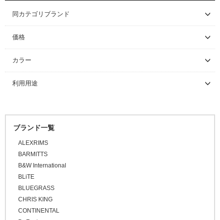
シーラント
ディスクロ―ター
サイクルウェア
マウンテンバイク/BMX
ロードバイク
同カテゴリブランド
LIFE with BICYCLE
グローブ/ソックス
グラベルバイク/シクロクロス
マウンテンバイク/BMX
レインウェア
価格
カバー/ウォーマー類
ツーリング/街乗り/通勤/ミニべロ
グラベルバイク/シクロクロス
サイクルウェア（メンズ）
グローブ
～ \5,000
カラー
\5,001 ～ 10,000
キャップ/ビーニー
トライアスロン/タイムトライアル
シューズアクセサリー
サイクルウェア（ウィメンズ）
ソックス
アームカバー
ブラック
利用用途
\10,001 ～ 20,000
セーフティライト
プロテクター
二―/レッグカバー
ビーニー
ホワイト
\20,001 ～ 30,000
ロードバイク
グレー
キッズヘルメット
シューズカバー
キャップ
\30,001 ～ 50,000
マウンテンバイク
オレンジ
ブランド一覧
\50,001 ～
ハンドルカバー
BMX
ピンク
ALEXRIMS
FAT BIKE
レッド
BARMITTS
グラベルバイク
B&W International
パープル
小径/折りたたみ自転車
BLiTE
ブルー
BLUEGRASS
タイムトライアル / トライアスロン
グリーン
CHRIS KING
トラベル/ツーリング
CONTINENTAL
イエロー