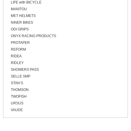
LIFE with BICYCLE
ブロンズ
MANITOU
MET HELMETS
NINER BIKES
ODI GRIPS
ONYX RACING PRODUCTS
PROTAPER
REFORM
RIDEA
RIDLEY
SHOWERS PASS
SELLE SMP
STAN’S
THOMSON
TWOFISH
URSUS
VAUDE