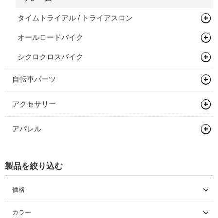
タイムトライアル / トライアスロン
オールロードバイク
フレーム
シクロクロスバイク
フレーム
完成車
フレーム
自転車パーツ
サドル/シートポスト
アクセサリー
ハンドル/ステム
サドル
バッグ類
アパレル
ヘッドセット
シートポスト
ドロップバー
輪行用品
バックパック
ヘルメット
ペダル
フラットバー
ヘッドセット
ボトル/ケージ/アダプター類
バイクパッキング/アクセサリー
輪行袋
製品を絞り込む
シューズ
ロードバイク
タイヤ/チューブ/シーラント
ステム
関連パーツ
フラットペダル
フェンダー/キャリア/スタンド
サドルバッグ
その他輪行用品
各種アダプター
サイクルウェア
マウンテンバイク/BMX
ロードバイク
価格
ホイール/リム/スルーアクスル
ライザーバー
ビンディングペダル
ロードタイヤ（クリンチャー）
ワークスタンド/ディスプレイスタンド
パニアバッグ
ハードケース
フェンダー
～ \5,000
グローブ/ソックス
グラベルバイク/シクロクロス
マウンテンバイク/BMX
レインウェア
カラー
ハブ
TTバー（エクステンションバー）
ロードタイヤ（チューブレス/レディ）
完組ホイール