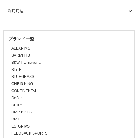
サイクルトレーナー
その他バッグ
キャリア
ワークスタンド
\5,001 ～ 10,000
カバー/ウォーマー類
ツーリング/街乗り/通勤/ミニべロ
グラベルバイク/シクロクロス
サイクルウェア（メンズ）
グローブ
ブラック
利用用途
ボトムブラケット
ロードタイヤ（チューブラー）
リム
フロントハブ
\10,001 ～ 20,000
メンテナンス/工具
スタンド
ディスプレイスタンド
サイクルトレーナー
ホワイト
キャップ/ビーニー
トライアスロン/タイムトライアル
シューズアクセサリー
サイクルウェア（ウィメンズ）
ソックス
アームカバー
\20,001 ～ 30,000
ロードバイク
フロントフォーク
MTBタイヤ（クリンチャー）
リムテープ/チューブレステープ
リアハブ
ネジ切りタイプ
グレー
ライト/サイクルコンピューター
関連アイテム
関連アイテム
ケミカル
\30,001 ～ 50,000
セーフティライト
プロテクター
二―/レッグカバー
ビーニー
マウンテンバイク
オレンジ
グリップ/バーテープ
MTBタイヤ（チューブレス/レディ）
リムセメント
関連パーツ
関連パーツ
リジットフォーク
ブランド一覧
スタンド
グリース/ルブ
ライト
\50,001 ～
BMX
キッズヘルメット
シューズカバー
キャップ
ピンク
ALEXRIMS
スプロケット/コグ/ディレイラー
グラベルバイク/CXタイヤ（チューブレス/レディ）
バルブ/チューブレスバルブ
サスペンションフォーク
グリップ
FAT BIKE
工具
レッド
BARMITTS
ハンドルカバー
グラベルバイク
クランク/フロントチェーンホイール
アーバンタイヤ
スルーアクスル
バーテープ
シングルコグ
B&W International
パープル
プロテクター
小径/折りたたみ自転車
BLiTE
ブルー
ブレーキ
チューブ
チューブラーテープ
チェーンテンショナー
チェーンリング
BLUEGRASS
タイムトライアル / トライアスロン
グリーン
CHRIS KING
シーラント
ディスクロ―ター
トラベル/ツーリング
CONTINENTAL
イエロー
キッズバイク
DeFeet
ブラウン
DEITY
シクロクロスバイク
ゴールド
DMR BIKES
クロスバイク / アーバンバイク
シルバー
DMT
ESI GRIPS
その他
FEEDBACK SPORTS
ベージュ