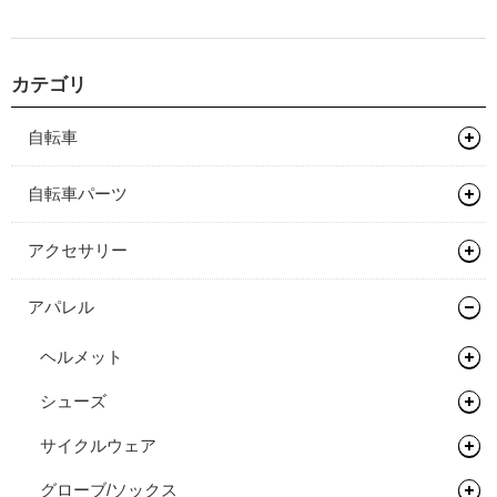
カテゴリ
自転車
マウンテンバイク
自転車パーツ
グラベルバイク
フレーム
サドル/シートポスト
アクセサリー
キッズバイク
フレーム
ハンドル/ステム
サドル
バッグ類
アパレル
ロードバイク
完成車
キッズバイク
ヘッドセット
シートポスト
ドロップバー
輪行用品
バックパック
ヘルメット
タイムトライアル / トライアスロン
フレーム
ペダル
フラットバー
ヘッドセット
ボトル/ケージ/アダプター類
バイクパッキング/アクセサリー
輪行袋
シューズ
ロードバイク
オールロードバイク
フレーム
タイヤ/チューブ/シーラント
ステム
関連パーツ
フラットペダル
フェンダー/キャリア/スタンド
サドルバッグ
その他輪行用品
各種アダプター
サイクルウェア
マウンテンバイク/BMX
ロードバイク
シクロクロスバイク
フレーム
ホイール/リム/スルーアクスル
ライザーバー
ビンディングペダル
ロードタイヤ（クリンチャー）
ワークスタンド/ディスプレイスタンド
パニアバッグ
ハードケース
フェンダー
グローブ/ソックス
グラベルバイク/シクロクロス
マウンテンバイク/BMX
レインウェア