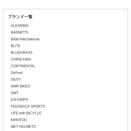
\20,001 ～ 30,000
ロードバイク
グレー
\30,001 ～ 50,000
マウンテンバイク
オレンジ
ブランド一覧
\50,001 ～
BMX
ピンク
ALEXRIMS
FAT BIKE
レッド
BARMITTS
グラベルバイク
B&W International
パープル
小径/折りたたみ自転車
BLiTE
ブルー
BLUEGRASS
タイムトライアル / トライアスロン
グリーン
CHRIS KING
トラベル/ツーリング
CONTINENTAL
イエロー
キッズバイク
DeFeet
ブラウン
DEITY
シクロクロスバイク
ゴールド
DMR BIKES
クロスバイク / アーバンバイク
シルバー
DMT
ESI GRIPS
その他
FEEDBACK SPORTS
ベージュ
LIFE with BICYCLE
ブロンズ
MANITOU
MET HELMETS