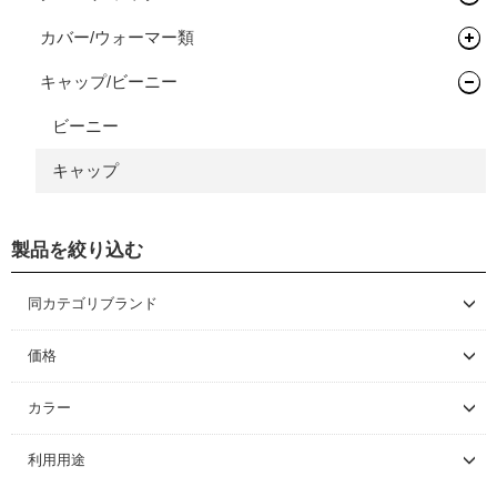
完成車
フレーム
ハブ
TTバー（エクステンションバー）
ロードタイヤ（チューブレス/レディ）
完組ホイール
サイクルトレーナー
その他バッグ
キャリア
ワークスタンド
カバー/ウォーマー類
ツーリング/街乗り/通勤/ミニべロ
グラベルバイク/シクロクロス
サイクルウェア（メンズ）
グローブ
ボトムブラケット
ロードタイヤ（チューブラー）
リム
フロントハブ
メンテナンス/工具
スタンド
ディスプレイスタンド
サイクルトレーナー
キャップ/ビーニー
トライアスロン/タイムトライアル
シューズアクセサリー
サイクルウェア（ウィメンズ）
ソックス
アームカバー
フロントフォーク
MTBタイヤ（クリンチャー）
リムテープ/チューブレステープ
リアハブ
ネジ切りタイプ
ライト/サイクルコンピューター
関連アイテム
関連アイテム
ケミカル
セーフティライト
プロテクター
二―/レッグカバー
ビーニー
グリップ/バーテープ
MTBタイヤ（チューブレス/レディ）
リムセメント
関連パーツ
関連パーツ
リジットフォーク
スタンド
グリース/ルブ
ライト
キッズヘルメット
シューズカバー
キャップ
スプロケット/コグ/ディレイラー
グラベルバイク/CXタイヤ（チューブレス/レディ）
バルブ/チューブレスバルブ
サスペンションフォーク
グリップ
工具
ハンドルカバー
クランク/フロントチェーンホイール
アーバンタイヤ
スルーアクスル
バーテープ
シングルコグ
プロテクター
製品を絞り込む
ブレーキ
チューブ
チューブラーテープ
チェーンテンショナー
チェーンリング
同カテゴリブランド
シーラント
ディスクロ―ター
MET HELMETS
価格
～ \5,000
カラー
\5,001 ～ 10,000
ブラック
利用用途
\10,001 ～ 20,000
ホワイト