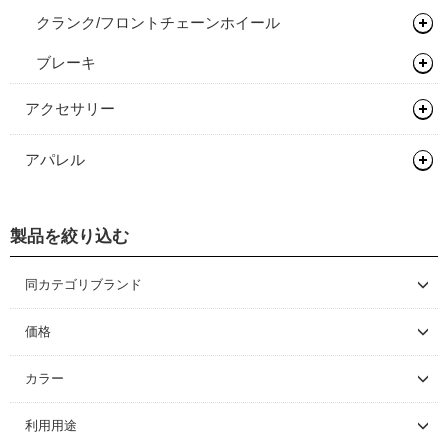
クランク/フロントチェーンホイール
シーラント
バーテープ
シングルコグ
ブレーキ
チェーンテンショナー
チェーンリング
ディスクロ―ター
アクセサリー
バッグ類
アパレル
輪行用品
バックパック
ヘルメット
ボトル/ケージ/アダプター類
バイクパッキング/アクセサリー
輪行袋
製品を絞り込む
シューズ
ロードバイク
フェンダー/キャリア/スタンド
サドルバッグ
その他輪行用品
各種アダプター
サイクルウェア
マウンテンバイク/BMX
ロードバイク
同カテゴリブランド
ワークスタンド/ディスプレイスタンド
パニアバッグ
ハードケース
フェンダー
CHRIS KING
グローブ/ソックス
グラベルバイク/シクロクロス
マウンテンバイク/BMX
レインウェア
価格
サイクルトレーナー
その他バッグ
キャリア
ワークスタンド
カバー/ウォーマー類
ツーリング/街乗り/通勤/ミニべロ
グラベルバイク/シクロクロス
サイクルウェア（メンズ）
グローブ
～ \5,000
カラー
メンテナンス/工具
スタンド
ディスプレイスタンド
サイクルトレーナー
\5,001 ～ 10,000
キャップ/ビーニー
トライアスロン/タイムトライアル
シューズアクセサリー
サイクルウェア（ウィメンズ）
ソックス
アームカバー
ブラック
利用用途
\10,001 ～ 20,000
ライト/サイクルコンピューター
関連アイテム
関連アイテム
ケミカル
セーフティライト
プロテクター
二―/レッグカバー
ビーニー
ホワイト