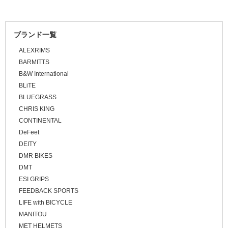
\20,001 ～ 30,000
ロードバイク
スタンド
グリース/ルブ
ライト
グレー
キッズヘルメット
シューズカバー
キャップ
\30,001 ～ 50,000
マウンテンバイク
オレンジ
工具
ブランド一覧
\50,001 ～
ハンドルカバー
BMX
ピンク
ALEXRIMS
プロテクター
FAT BIKE
レッド
BARMITTS
グラベルバイク
B&W International
パープル
小径/折りたたみ自転車
BLiTE
ブルー
BLUEGRASS
タイムトライアル / トライアスロン
グリーン
CHRIS KING
トラベル/ツーリング
CONTINENTAL
イエロー
キッズバイク
DeFeet
ブラウン
DEITY
シクロクロスバイク
ゴールド
DMR BIKES
クロスバイク / アーバンバイク
シルバー
DMT
ESI GRIPS
その他
FEEDBACK SPORTS
ベージュ
LIFE with BICYCLE
ブロンズ
MANITOU
MET HELMETS