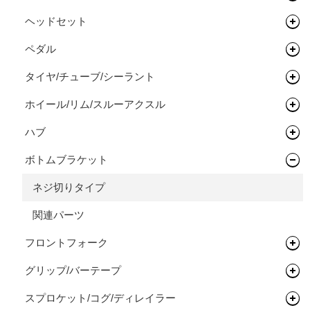
ロードバイク
完成車
キッズバイク
ヘッドセット
シートポスト
ドロップバー
タイムトライアル / トライアスロン
フレーム
ペダル
フラットバー
ヘッドセット
オールロードバイク
フレーム
タイヤ/チューブ/シーラント
ステム
関連パーツ
フラットペダル
シクロクロスバイク
フレーム
ホイール/リム/スルーアクスル
ライザーバー
ビンディングペダル
ロードタイヤ（クリンチャー）
完成車
フレーム
ハブ
TTバー（エクステンションバー）
ロードタイヤ（チューブレス/レディ）
完組ホイール
ボトムブラケット
ロードタイヤ（チューブラー）
リム
フロントハブ
MTBタイヤ（クリンチャー）
リムテープ/チューブレステープ
リアハブ
ネジ切りタイプ
MTBタイヤ（チューブレス/レディ）
リムセメント
関連パーツ
関連パーツ
フロントフォーク
グラベルバイク/CXタイヤ（チューブレス/レディ）
バルブ/チューブレスバルブ
グリップ/バーテープ
アーバンタイヤ
スルーアクスル
リジットフォーク
スプロケット/コグ/ディレイラー
チューブ
チューブラーテープ
サスペンションフォーク
グリップ