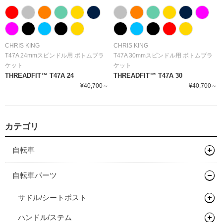
CHRIS KING
CHRIS KING
T47A 24mmスピンドル用 ボトムブラ
T47A 30mmスピンドル用 ボトムブラ
ケット
ケット
THREADFIT™ T47A 24
THREADFIT™ T47A 30
¥40,700～
¥40,700～
カテゴリ
自転車
マウンテンバイク
自転車パーツ
グラベルバイク
フレーム
サドル/シートポスト
キッズバイク
フレーム
ハンドル/ステム
サドル