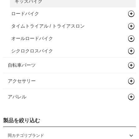
完成車
キッズバイク
ロードバイク
タイムトライアル / トライアスロン
フレーム
オールロードバイク
フレーム
シクロクロスバイク
フレーム
完成車
フレーム
自転車パーツ
サドル/シートポスト
アクセサリー
ハンドル/ステム
サドル
バッグ類
アパレル
ヘッドセット
シートポスト
ドロップバー
輪行用品
バックパック
ヘルメット
ペダル
フラットバー
ヘッドセット
ボトル/ケージ/アダプター類
バイクパッキング/アクセサリー
輪行袋
製品を絞り込む
シューズ
ロードバイク
タイヤ/チューブ/シーラント
ステム
関連パーツ
フラットペダル
フェンダー/キャリア/スタンド
サドルバッグ
その他輪行用品
各種アダプター
サイクルウェア
マウンテンバイク/BMX
ロードバイク
同カテゴリブランド