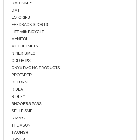
ゴールド
DMR BIKES
クロスバイク / アーバンバイク
シルバー
DMT
ESI GRIPS
その他
FEEDBACK SPORTS
ベージュ
LIFE with BICYCLE
ブロンズ
MANITOU
MET HELMETS
NINER BIKES
ODI GRIPS
ONYX RACING PRODUCTS
PROTAPER
REFORM
RIDEA
RIDLEY
SHOWERS PASS
SELLE SMP
STAN’S
THOMSON
TWOFISH
URSUS