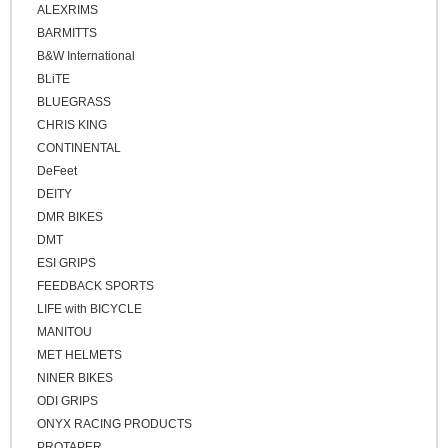
ピンク
ALEXRIMS
プロテクター
FAT BIKE
レッド
BARMITTS
グラベルバイク
B&W International
パープル
小径/折りたたみ自転車
BLiTE
ブルー
BLUEGRASS
タイムトライアル / トライアスロン
グリーン
CHRIS KING
トラベル/ツーリング
CONTINENTAL
イエロー
キッズバイク
DeFeet
ブラウン
DEITY
シクロクロスバイク
ゴールド
DMR BIKES
クロスバイク / アーバンバイク
シルバー
DMT
ESI GRIPS
その他
FEEDBACK SPORTS
ベージュ
LIFE with BICYCLE
ブロンズ
MANITOU
MET HELMETS
NINER BIKES
ODI GRIPS
ONYX RACING PRODUCTS
PROTAPER