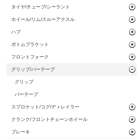
オールロードバイク
フレーム
タイヤ/チューブ/シーラント
ステム
関連パーツ
フラットペダル
シクロクロスバイク
フレーム
ホイール/リム/スルーアクスル
ライザーバー
ビンディングペダル
ロードタイヤ（クリンチャー）
完成車
フレーム
ハブ
TTバー（エクステンションバー）
ロードタイヤ（チューブレス/レディ）
完組ホイール
ボトムブラケット
ロードタイヤ（チューブラー）
リム
フロントハブ
フロントフォーク
MTBタイヤ（クリンチャー）
リムテープ/チューブレステープ
リアハブ
ネジ切りタイプ
グリップ/バーテープ
MTBタイヤ（チューブレス/レディ）
リムセメント
関連パーツ
関連パーツ
リジットフォーク
グラベルバイク/CXタイヤ（チューブレス/レディ）
バルブ/チューブレスバルブ
サスペンションフォーク
グリップ
アーバンタイヤ
スルーアクスル
バーテープ
スプロケット/コグ/ディレイラー
チューブ
チューブラーテープ
クランク/フロントチェーンホイール
シーラント
シングルコグ
ブレーキ
チェーンテンショナー
チェーンリング