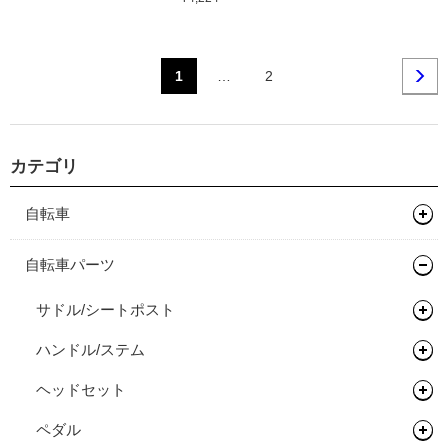
1
…
2
カテゴリ
自転車
マウンテンバイク
自転車パーツ
グラベルバイク
フレーム
サドル/シートポスト
キッズバイク
フレーム
ハンドル/ステム
サドル
ロードバイク
完成車
キッズバイク
ヘッドセット
シートポスト
ドロップバー
タイムトライアル / トライアスロン
フレーム
ペダル
フラットバー
ヘッドセット