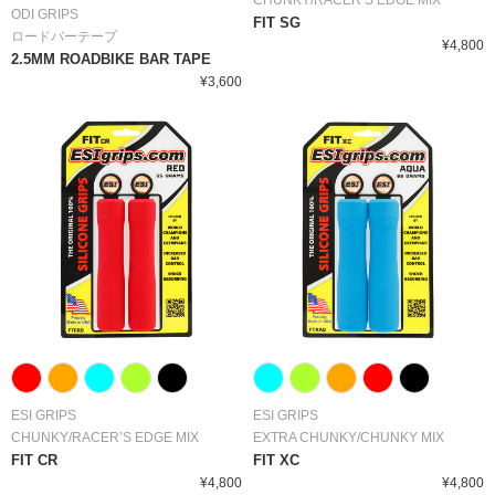
CHUNKY/RACER’S EDGE MIX
ODI GRIPS
FIT SG
ロードバーテープ
¥4,800
2.5MM ROADBIKE BAR TAPE
¥3,600
ESI GRIPS
ESI GRIPS
CHUNKY/RACER’S EDGE MIX
EXTRA CHUNKY/CHUNKY MIX
FIT CR
FIT XC
¥4,800
¥4,800