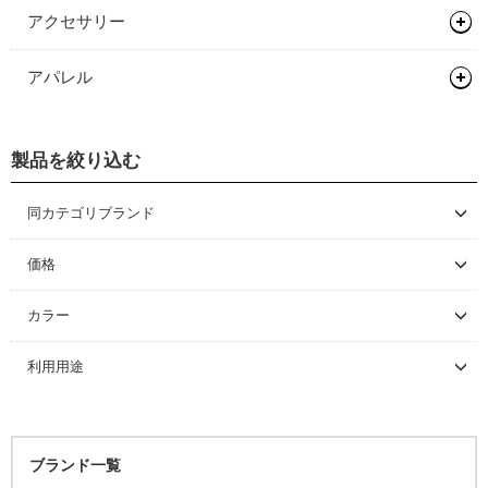
ディスクロ―ター
アクセサリー
バッグ類
アパレル
輪行用品
バックパック
ヘルメット
ボトル/ケージ/アダプター類
バイクパッキング/アクセサリー
輪行袋
製品を絞り込む
シューズ
ロードバイク
フェンダー/キャリア/スタンド
サドルバッグ
その他輪行用品
各種アダプター
サイクルウェア
マウンテンバイク/BMX
ロードバイク
同カテゴリブランド
ワークスタンド/ディスプレイスタンド
パニアバッグ
ハードケース
フェンダー
DEITY
グローブ/ソックス
グラベルバイク/シクロクロス
マウンテンバイク/BMX
レインウェア
価格
サイクルトレーナー
その他バッグ
キャリア
ワークスタンド
DMR BIKES
カバー/ウォーマー類
ツーリング/街乗り/通勤/ミニべロ
グラベルバイク/シクロクロス
サイクルウェア（メンズ）
グローブ
～ \5,000
カラー
ESI GRIPS
メンテナンス/工具
スタンド
ディスプレイスタンド
サイクルトレーナー
\5,001 ～ 10,000
キャップ/ビーニー
トライアスロン/タイムトライアル
シューズアクセサリー
サイクルウェア（ウィメンズ）
ソックス
アームカバー
ODI GRIPS
ブラック
利用用途
\10,001 ～ 20,000
ライト/サイクルコンピューター
関連アイテム
関連アイテム
ケミカル
SELLE SMP
セーフティライト
プロテクター
二―/レッグカバー
ビーニー
ホワイト
\20,001 ～ 30,000
ロードバイク
スタンド
グリース/ルブ
ライト
グレー
キッズヘルメット
シューズカバー
キャップ
\30,001 ～ 50,000
マウンテンバイク
オレンジ
工具
ブランド一覧
\50,001 ～
ハンドルカバー
BMX