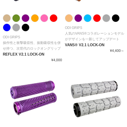
ODI GRIPS
人気のVANS®コラボレーションモデル
ODI GRIPS
がデザインを一新してアップデート
操作性と衝撃吸収性、振動吸収性を併
VANS® V2.1 LOCK-ON
せ持つ、次世代のロックオングリップ
¥4,400～
REFLEX V2.1 LOCK-ON
¥4,000