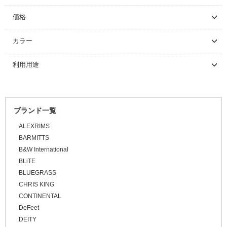
ワークスタンド/ディスプレイスタンド
パニアバッグ
ハードケース
フェンダー
ALEXRIMS
グローブ/ソックス
グラベルバイク/シクロクロス
マウンテンバイク/BMX
レインウェア
価格
サイクルトレーナー
その他バッグ
キャリア
ワークスタンド
BLiTE
カバー/ウォーマー類
ツーリング/街乗り/通勤/ミニべロ
グラベルバイク/シクロクロス
サイクルウェア（メンズ）
グローブ
～ \5,000
カラー
CHRIS KING
メンテナンス/工具
スタンド
ディスプレイスタンド
サイクルトレーナー
\5,001 ～ 10,000
キャップ/ビーニー
トライアスロン/タイムトライアル
シューズアクセサリー
サイクルウェア（ウィメンズ）
ソックス
アームカバー
CONTINENTAL
ブラック
利用用途
\10,001 ～ 20,000
ライト/サイクルコンピューター
関連アイテム
関連アイテム
ケミカル
STAN’S
セーフティライト
プロテクター
二―/レッグカバー
ビーニー
ホワイト
\20,001 ～ 30,000
ロードバイク
スタンド
グリース/ルブ
ライト
グレー
キッズヘルメット
シューズカバー
キャップ
\30,001 ～ 50,000
マウンテンバイク
オレンジ
工具
ブランド一覧
\50,001 ～
ハンドルカバー
BMX
ピンク
ALEXRIMS
プロテクター
FAT BIKE
レッド
BARMITTS
グラベルバイク
B&W International
パープル
小径/折りたたみ自転車
BLiTE
ブルー
BLUEGRASS
タイムトライアル / トライアスロン
グリーン
CHRIS KING
トラベル/ツーリング
CONTINENTAL
イエロー
キッズバイク
DeFeet
ブラウン
DEITY
シクロクロスバイク