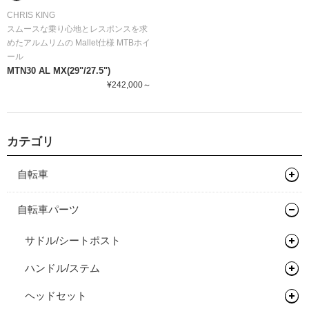
CHRIS KING
スムースな乗り心地とレスポンスを求
めたアルムリムの Mallet仕様 MTBホイ
ール
MTN30 AL MX(29"/27.5")
¥242,000～
カテゴリ
自転車
マウンテンバイク
自転車パーツ
グラベルバイク
フレーム
サドル/シートポスト
キッズバイク
フレーム
ハンドル/ステム
サドル
ロードバイク
完成車
キッズバイク
ヘッドセット
シートポスト
ドロップバー