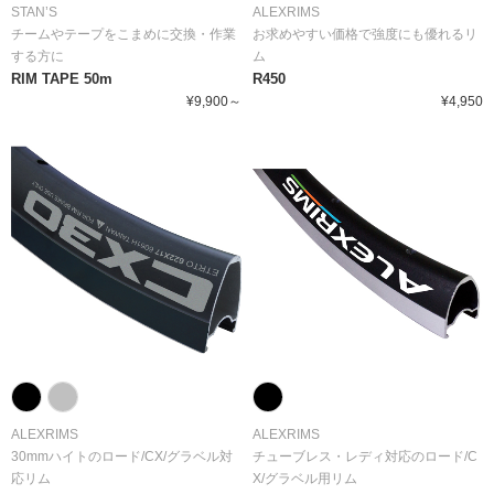
STAN’S
ALEXRIMS
チームやテープをこまめに交換・作業
お求めやすい価格で強度にも優れるリ
する方に
ム
RIM TAPE 50m
R450
¥9,900～
¥4,950
ALEXRIMS
ALEXRIMS
30mmハイトのロード/CX/グラベル対
チューブレス・レディ対応のロード/C
応リム
X/グラベル用リム