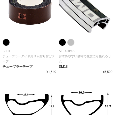
BLiTE
ALEXRIMS
チューブラータイヤ用リム貼り付けテ
お求めやすい価格で強度にも優れるリ
ープ
ム
チューブラーテープ
DM18
¥1,540
¥5,500