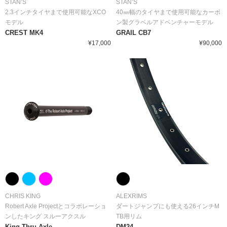
STAN’S
STAN’S
2.3インチタイヤまで使用可能なXCO
40㎜幅のタイヤまで使用可能なカーボ
モデル
ン製グラベルアドベンチャーモデル
CREST MK4
GRAIL CB7
¥17,000
¥90,000
CHRIS KING
ALEXRIMS
Robert Axle Projectとコラボレーショ
ダートジャンプにも使える26インチM
ンしたキング スルーアクスル
TB用リム
King Thru Axle
DM24