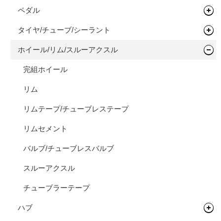
タイムトライアル / トライアスロン
フレーム
ペダル
フラットバー
ヘッドセット
オールロードバイク
フレーム
タイヤ/チューブ/シーラント
ステム
関連パーツ
フラットペダル
シクロクロスバイク
フレーム
ホイール/リム/スルーアクスル
ライザーバー
ビンディングペダル
ロードタイヤ（クリンチャー）
完成車
フレーム
TTバー（エクステンションバー）
ロードタイヤ（チューブレス/レディ）
完組ホイール
ロードタイヤ（チューブラー）
リム
MTBタイヤ（クリンチャー）
リムテープ/チューブレステープ
MTBタイヤ（チューブレス/レディ）
リムセメント
グラベルバイク/CXタイヤ（チューブレス/レディ）
バルブ/チューブレスバルブ
アーバンタイヤ
スルーアクスル
チューブ
チューブラーテープ
ハブ
シーラント