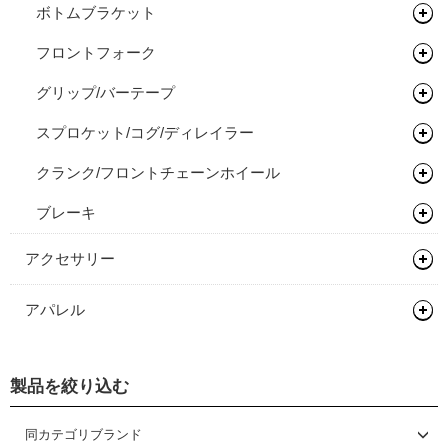
ボトムブラケット
フロントハブ
フロントフォーク
リアハブ
ネジ切りタイプ
グリップ/バーテープ
関連パーツ
関連パーツ
リジットフォーク
スプロケット/コグ/ディレイラー
サスペンションフォーク
グリップ
クランク/フロントチェーンホイール
バーテープ
シングルコグ
ブレーキ
チェーンテンショナー
チェーンリング
ディスクロ―ター
アクセサリー
バッグ類
アパレル
輪行用品
バックパック
ヘルメット
ボトル/ケージ/アダプター類
バイクパッキング/アクセサリー
輪行袋
製品を絞り込む
シューズ
ロードバイク
フェンダー/キャリア/スタンド
サドルバッグ
その他輪行用品
各種アダプター
サイクルウェア
マウンテンバイク/BMX
ロードバイク
同カテゴリブランド