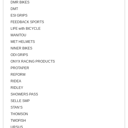
ゴールド
DMR BIKES
クロスバイク / アーバンバイク
シルバー
DMT
ESI GRIPS
その他
FEEDBACK SPORTS
ベージュ
LIFE with BICYCLE
ブロンズ
MANITOU
MET HELMETS
NINER BIKES
ODI GRIPS
ONYX RACING PRODUCTS
PROTAPER
REFORM
RIDEA
RIDLEY
SHOWERS PASS
SELLE SMP
STAN’S
THOMSON
TWOFISH
URSUS