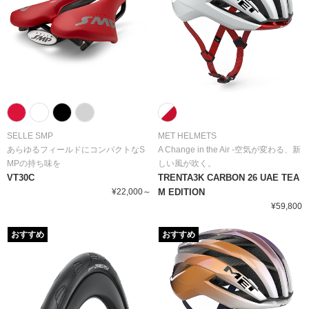
SELLE SMP
MET HELMETS
あらゆるフィールドにコンパクトなS
A Change in the Air -空気が変わる、新
MPの持ち味を
しい風が吹く。
VT30C
TRENTA3K CARBON 26 UAE TEA
¥22,000～
M EDITION
¥59,800
おすすめ
おすすめ