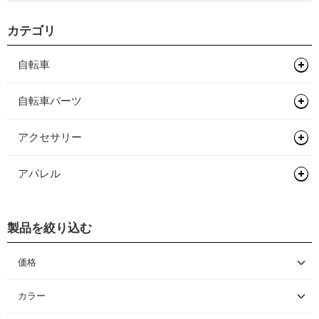
カテゴリ
自転車
マウンテンバイク
自転車パーツ
グラベルバイク
フレーム
サドル/シートポスト
アクセサリー
キッズバイク
フレーム
ハンドル/ステム
サドル
バッグ類
アパレル
ロードバイク
完成車
キッズバイク
ヘッドセット
シートポスト
ドロップバー
輪行用品
バックパック
ヘルメット
タイムトライアル / トライアスロン
フレーム
ペダル
フラットバー
ヘッドセット
ボトル/ケージ/アダプター類
バイクパッキング/アクセサリー
輪行袋
製品を絞り込む
シューズ
ロードバイク
オールロードバイク
フレーム
タイヤ/チューブ/シーラント
ステム
関連パーツ
フラットペダル
フェンダー/キャリア/スタンド
サドルバッグ
その他輪行用品
各種アダプター
サイクルウェア
マウンテンバイク/BMX
ロードバイク
価格
シクロクロスバイク
フレーム
ホイール/リム/スルーアクスル
TTバー（エクステンションバー）
ビンディングペダル
ロードタイヤ（クリンチャー）
ワークスタンド/ディスプレイスタンド
パニアバッグ
ハードケース
フェンダー
～ \5,000
グローブ/ソックス
グラベルバイク/シクロクロス
マウンテンバイク/BMX
レインウェア
完成車
フレーム
カラー
ハブ
ロードタイヤ（チューブレス/レディ）
完組ホイール
サイクルトレーナー
その他バッグ
キャリア
ワークスタンド
\5,001 ～ 10,000