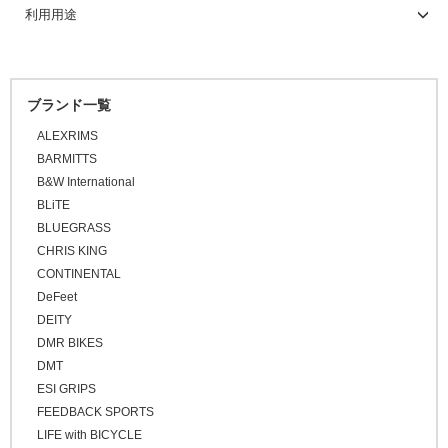
カバー/ウォーマー類
ツーリング/街乗り/通勤/ミニべロ
グラベルバイク/シクロクロス
サイクルウェア（メンズ）
グローブ
ブラック
利用用途
ボトムブラケット
ロードタイヤ（チューブラー）
リム
フロントハブ
\10,001 ～ 20,000
メンテナンス/工具
スタンド
ディスプレイスタンド
サイクルトレーナー
ホワイト
キャップ/ビーニー
トライアスロン/タイムトライアル
シューズアクセサリー
サイクルウェア（ウィメンズ）
ソックス
アームカバー
\20,001 ～ 30,000
ロードバイク
フロントフォーク
MTBタイヤ（クリンチャー）
リムテープ/チューブレステープ
リアハブ
ネジ切りタイプ
グレー
ライト/サイクルコンピューター
関連アイテム
関連アイテム
ケミカル
\30,001 ～ 50,000
セーフティライト
プロテクター
二―/レッグカバー
ビーニー
マウンテンバイク
オレンジ
グリップ/バーテープ
MTBタイヤ（チューブレス/レディ）
リムセメント
関連パーツ
関連パーツ
リジットフォーク
ブランド一覧
スタンド
グリース/ルブ
ライト
\50,001 ～
BMX
キッズヘルメット
シューズカバー
キャップ
ピンク
ALEXRIMS
スプロケット/コグ/ディレイラー
グラベルバイク/CXタイヤ（チューブレス/レディ）
バルブ/チューブレスバルブ
サスペンションフォーク
グリップ
FAT BIKE
工具
レッド
BARMITTS
ハンドルカバー
グラベルバイク
クランク/フロントチェーンホイール
アーバンタイヤ
スルーアクスル
バーテープ
シングルコグ
B&W International
パープル
プロテクター
小径/折りたたみ自転車
BLiTE
ブルー
ブレーキ
チューブ
チューブラーテープ
チェーンテンショナー
チェーンリング
BLUEGRASS
タイムトライアル / トライアスロン
グリーン
CHRIS KING
シーラント
ディスクロ―ター
トラベル/ツーリング
CONTINENTAL
イエロー
キッズバイク
DeFeet
ブラウン
DEITY
シクロクロスバイク
ゴールド
DMR BIKES
クロスバイク / アーバンバイク
シルバー
DMT
ESI GRIPS
その他
FEEDBACK SPORTS
ベージュ
LIFE with BICYCLE