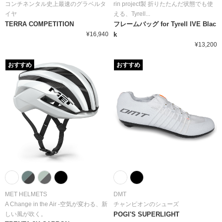
コンチネンタル史上最速のグラベルタ
rin project製 折りたたんだ状態でも使
イヤ
える、Tyrell...
TERRA COMPETITION
フレームバッグ for Tyrell IVE Blac
¥16,940
k
¥13,200
おすすめ
おすすめ
MET HELMETS
DMT
A Change in the Air -空気が変わる、新
チャンピオンのシューズ
しい風が吹く。
POGI'S SUPERLIGHT