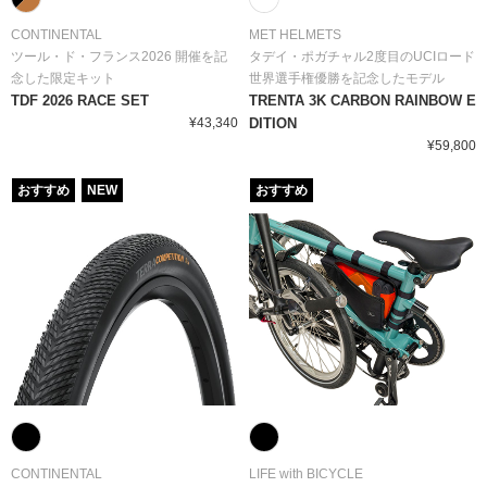
CONTINENTAL
MET HELMETS
ツール・ド・フランス2026 開催を記
タデイ・ポガチャル2度目のUCIロード
念した限定キット
世界選手権優勝を記念したモデル
TDF 2026 RACE SET
TRENTA 3K CARBON RAINBOW E
¥43,340
DITION
¥59,800
おすすめ
NEW
おすすめ
CONTINENTAL
LIFE with BICYCLE