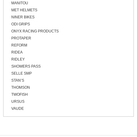
ブロンズ
MANITOU
MET HELMETS
NINER BIKES
ODI GRIPS
ONYX RACING PRODUCTS
PROTAPER
REFORM
RIDEA
RIDLEY
SHOWERS PASS
SELLE SMP
STAN’S
THOMSON
TWOFISH
URSUS
VAUDE