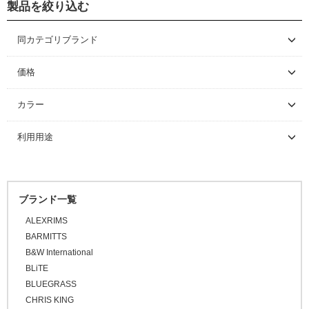
製品を絞り込む
シューズカバー
キャップ
ハンドルカバー
同カテゴリブランド
DMT
価格
～ \5,000
カラー
\5,001 ～ 10,000
ブラック
利用用途
\10,001 ～ 20,000
ホワイト
\20,001 ～ 30,000
ロードバイク
グレー
\30,001 ～ 50,000
マウンテンバイク
オレンジ
ブランド一覧
\50,001 ～
BMX
ピンク
ALEXRIMS
FAT BIKE
レッド
BARMITTS
グラベルバイク
B&W International
パープル
小径/折りたたみ自転車
BLiTE
ブルー
BLUEGRASS
タイムトライアル / トライアスロン
グリーン
CHRIS KING
トラベル/ツーリング