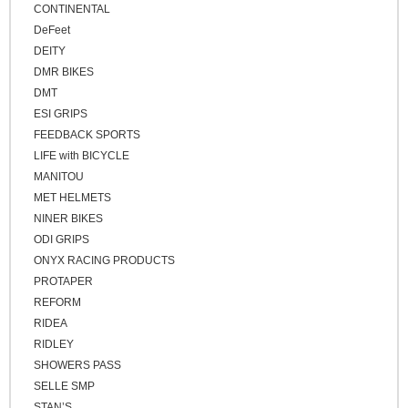
CONTINENTAL
イエロー
キッズバイク
DeFeet
ブラウン
DEITY
シクロクロスバイク
ゴールド
DMR BIKES
クロスバイク / アーバンバイク
シルバー
DMT
ESI GRIPS
その他
FEEDBACK SPORTS
ベージュ
LIFE with BICYCLE
ブロンズ
MANITOU
MET HELMETS
NINER BIKES
ODI GRIPS
ONYX RACING PRODUCTS
PROTAPER
REFORM
RIDEA
RIDLEY
SHOWERS PASS
SELLE SMP
STAN’S