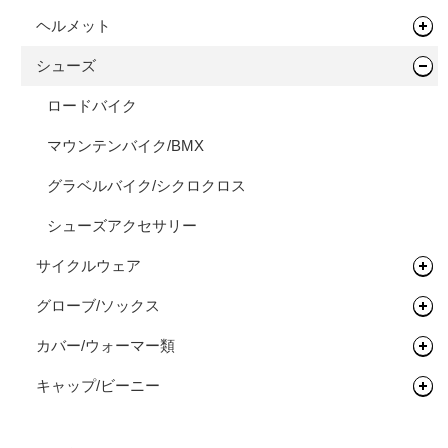
ヘッドセット
シートポスト
ドロップバー
輪行用品
バックパック
ヘルメット
タイムトライアル / トライアスロン
フレーム
ペダル
フラットバー
ヘッドセット
ボトル/ケージ/アダプター類
バイクパッキング/アクセサリー
輪行袋
シューズ
ロードバイク
オールロードバイク
フレーム
タイヤ/チューブ/シーラント
ステム
関連パーツ
フラットペダル
フェンダー/キャリア/スタンド
サドルバッグ
その他輪行用品
各種アダプター
マウンテンバイク/BMX
ロードバイク
シクロクロスバイク
フレーム
ホイール/リム/スルーアクスル
ライザーバー
ビンディングペダル
ロードタイヤ（クリンチャー）
ワークスタンド/ディスプレイスタンド
パニアバッグ
ハードケース
フェンダー
グラベルバイク/シクロクロス
マウンテンバイク/BMX
完成車
フレーム
ハブ
TTバー（エクステンションバー）
ロードタイヤ（チューブレス/レディ）
完組ホイール
サイクルトレーナー
その他バッグ
キャリア
ワークスタンド
ツーリング/街乗り/通勤/ミニべロ
グラベルバイク/シクロクロス
ボトムブラケット
ロードタイヤ（チューブラー）
リム
フロントハブ
メンテナンス/工具
スタンド
ディスプレイスタンド
サイクルトレーナー
トライアスロン/タイムトライアル
シューズアクセサリー
フロントフォーク
MTBタイヤ（クリンチャー）
リムテープ/チューブレステープ
リアハブ
ネジ切りタイプ
ライト/サイクルコンピューター
関連アイテム
関連アイテム
ケミカル
サイクルウェア
セーフティライト
グリップ/バーテープ
MTBタイヤ（チューブレス/レディ）
リムセメント
関連パーツ
関連パーツ
リジットフォーク
スタンド
グリース/ルブ
ライト
グローブ/ソックス
キッズヘルメット
レインウェア
スプロケット/コグ/ディレイラー
グラベルバイク/CXタイヤ（チューブレス/レディ）
バルブ/チューブレスバルブ
サスペンションフォーク
グリップ
工具
カバー/ウォーマー類
サイクルウェア（メンズ）
グローブ
クランク/フロントチェーンホイール
アーバンタイヤ
スルーアクスル
バーテープ
シングルコグ
プロテクター
キャップ/ビーニー
サイクルウェア（ウィメンズ）
ソックス
アームカバー
ブレーキ
チューブ
チューブラーテープ
チェーンテンショナー
チェーンリング
プロテクター
二―/レッグカバー
ビーニー
シーラント
ディスクロ―ター