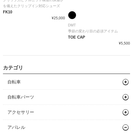
グリップ力とフルニット構造の快適さ
を備えたクリップイン対応シューズ
FK10
¥25,000
DMT
季節の変わり目の必須アイテム
TOE CAP
¥5,500
カテゴリ
自転車
マウンテンバイク
自転車パーツ
グラベルバイク
フレーム
サドル/シートポスト
アクセサリー
キッズバイク
フレーム
ハンドル/ステム
サドル
バッグ類
アパレル
ロードバイク
完成車
キッズバイク