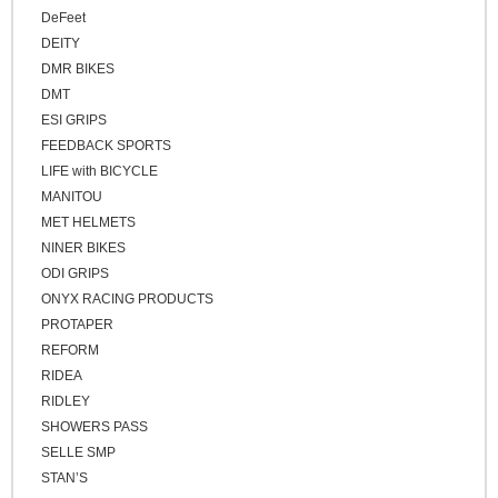
キッズバイク
DeFeet
ブラウン
DEITY
シクロクロスバイク
ゴールド
DMR BIKES
クロスバイク / アーバンバイク
シルバー
DMT
ESI GRIPS
その他
FEEDBACK SPORTS
ベージュ
LIFE with BICYCLE
ブロンズ
MANITOU
MET HELMETS
NINER BIKES
ODI GRIPS
ONYX RACING PRODUCTS
PROTAPER
REFORM
RIDEA
RIDLEY
SHOWERS PASS
SELLE SMP
STAN’S