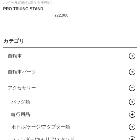
ホイールの振れ取りを手軽に
PRO TRUING STAND
¥22,000
カテゴリ
自転車
マウンテンバイク
自転車パーツ
グラベルバイク
フレーム
サドル/シートポスト
アクセサリー
キッズバイク
フレーム
ハンドル/ステム
サドル
バッグ類
ロードバイク
完成車
キッズバイク
ヘッドセット
シートポスト
ドロップバー
輪行用品
バックパック
タイムトライアル / トライアスロン
フレーム
ペダル
フラットバー
ヘッドセット
ボトル/ケージ/アダプター類
バイクパッキング/アクセサリー
輪行袋
オールロードバイク
フレーム
タイヤ/チューブ/シーラント
ステム
関連パーツ
フラットペダル
フェンダー/キャリア/スタンド
サドルバッグ
その他輪行用品
各種アダプター