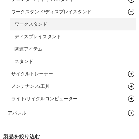
シクロクロスバイク
フレーム
ホイール/リム/スルーアクスル
ライザーバー
ビンディングペダル
ロードタイヤ（クリンチャー）
ワークスタンド/ディスプレイスタンド
パニアバッグ
ハードケース
フェンダー
完成車
フレーム
ハブ
TTバー（エクステンションバー）
ロードタイヤ（チューブレス/レディ）
完組ホイール
その他バッグ
キャリア
ワークスタンド
ボトムブラケット
ロードタイヤ（チューブラー）
リム
フロントハブ
スタンド
ディスプレイスタンド
フロントフォーク
MTBタイヤ（クリンチャー）
リムテープ/チューブレステープ
リアハブ
ネジ切りタイプ
関連アイテム
グリップ/バーテープ
MTBタイヤ（チューブレス/レディ）
リムセメント
関連パーツ
関連パーツ
リジットフォーク
スタンド
スプロケット/コグ/ディレイラー
グラベルバイク/CXタイヤ（チューブレス/レディ）
バルブ/チューブレスバルブ
サスペンションフォーク
グリップ
サイクルトレーナー
クランク/フロントチェーンホイール
アーバンタイヤ
スルーアクスル
バーテープ
シングルコグ
メンテナンス/工具
サイクルトレーナー
ブレーキ
チューブ
チューブラーテープ
チェーンテンショナー
チェーンリング
ライト/サイクルコンピューター
関連アイテム
ケミカル
シーラント
ディスクロ―ター
グリース/ルブ
ライト
アパレル
工具
ヘルメット
プロテクター
製品を絞り込む