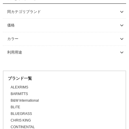
シューズ
ロードバイク
サイクルウェア
マウンテンバイク/BMX
ロードバイク
同カテゴリブランド
FEEDBACK SPORTS
グローブ/ソックス
グラベルバイク/シクロクロス
マウンテンバイク/BMX
レインウェア
価格
カバー/ウォーマー類
ツーリング/街乗り/通勤/ミニべロ
グラベルバイク/シクロクロス
サイクルウェア（メンズ）
グローブ
～ \5,000
カラー
\5,001 ～ 10,000
キャップ/ビーニー
トライアスロン/タイムトライアル
シューズアクセサリー
サイクルウェア（ウィメンズ）
ソックス
アームカバー
ブラック
利用用途
\10,001 ～ 20,000
セーフティライト
プロテクター
二―/レッグカバー
ビーニー
ホワイト
\20,001 ～ 30,000
ロードバイク
グレー
キッズヘルメット
シューズカバー
キャップ
\30,001 ～ 50,000
マウンテンバイク
オレンジ
ブランド一覧
\50,001 ～
ハンドルカバー
BMX
ピンク
ALEXRIMS
FAT BIKE
レッド
BARMITTS
グラベルバイク
B&W International
パープル
小径/折りたたみ自転車
BLiTE
ブルー
BLUEGRASS
タイムトライアル / トライアスロン
グリーン
CHRIS KING
トラベル/ツーリング
CONTINENTAL
イエロー